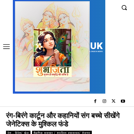
UK
LONDON NEWS
रंग-बिरंगे कार्टून और कहानियों संग बच्‍चे सीखेंगे
जेनेटिक्‍स के मुश्किल फंडे
देश - विदेश/ खेल
शैक्षणिक समाचार / शुभजिता क्सासरूम/ रोजगार