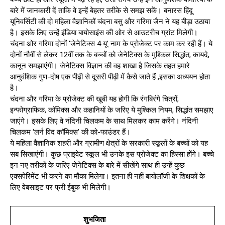
बारे में जानकारी दें ताकि वे इन्‍हें बेहतर तरीके से समझ सकें। बनारस हिंदू
यूनिवर्सिटी की दो महिला वैज्ञानिकों चंदना बसु और गरिमा जैन ने यह बीड़ा उठाया
है। इसके लिए उन्‍हें इंडिया बायोसाइंस की ओर से आउटरीच ग्रांट मिलेगी।
चंदना ओर गरिमा दोनों ‘जेनेटिक्‍स 4 यू’ नाम के प्रोजेक्‍ट पर काम कर रही हैं। ये
दोनों नौवीं से लेकर 12वीं तक के बच्‍चों को जेनेटिक्‍स के मुश्किल सिद्धांत, कायदे,
कानून समझाएंगी। जेनेटिक्‍स विज्ञान की वह शाखा है जिसके तहत हमारे
आनुवंशिक गुण-दोष एक पीढ़ी से दूसरी पीढ़ी में कैसे जाते हैं ,इसका अध्ययन होता
है।
चंदना और गरिमा के प्रोजेक्‍ट की खूबी यह होगी कि रंगबिरंगे चित्रों,
इन्‍फोग्राफिक, कॉमिक्‍स और कहानियों के जरिए ये मुश्किल नियम, सिद्धांत समझाए
जाएंगे। इसके लिए वे नंद‍िनी चिलकम के साथ मिलकर काम करेंगे। नंदिनी
चिलकम ‘लर्न विद कॉमिक्‍स’ की को-फाउंडर हैं।
ये महिला वैज्ञानिक शहरी और ग्रामीण क्षेत्रों के सरकारी स्‍कूलों के बच्‍चों को यह
सब सिखाएंगी। कुछ प्राइवेट स्‍कूल भी उनके इस प्रोजेक्‍ट का हिस्‍सा होंगे। बच्‍चे
इन नए तरीकों के जरिए जेनेटिक्‍स के बारे में सीखेंगे साथ ही उन्‍हें कुछ
एक्‍सपेरिमेंट भी करने का मौका मिलेगा। इतना ही नहीं बायोलॉजी के शिक्षकों के
लिए वेबसाइट पर फ्री ईबुक भी मिलेगी।
शुभजिता