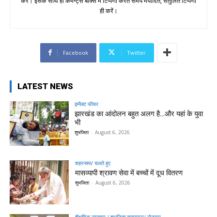
करें। इसके साथ ही कमेन्ट्स बॉक्स में टिप्पणी करते समय मर्यादित, संतुलित टिप्पणी
ही करें।
Facebook
Twitter
LATEST NEWS
इम्पैक्ट फीचर
झारखंड का आंदोलन बहुत अलग है…और यहां के युवा
भी
शुभजिता
-
August 6, 2026
शहरनामा/ चलते हुए
मासव्यापी श्रावण सेवा में बच्चों में दूध वितरण
शुभजिता
-
August 6, 2026
शैक्षणिक समाचार / शुभजिता क्सासरूम/ रोजगार