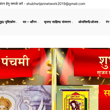
ापन हेतु सम्पर्क करें -
shubhsrijannetwork2019@gmail.com
द्दा/ दृष्टिकोण
घर – आँगन
सृजन/ साहित्य/ संस्मरण
ओजस्विनी/ओजस
रंग