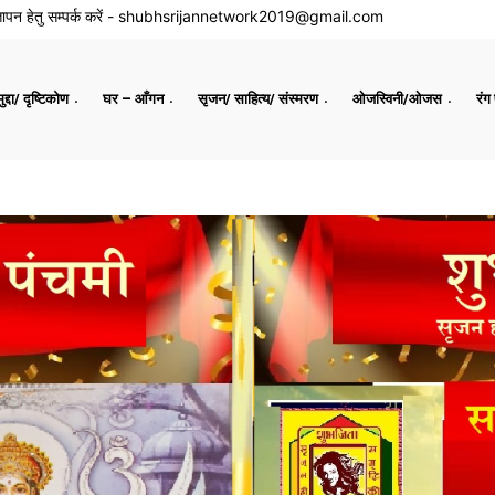
ापन हेतु सम्पर्क करें -
shubhsrijannetwork2019@gmail.com
द्दा/ दृष्टिकोण
घर – आँगन
सृजन/ साहित्य/ संस्मरण
ओजस्विनी/ओजस
रंग