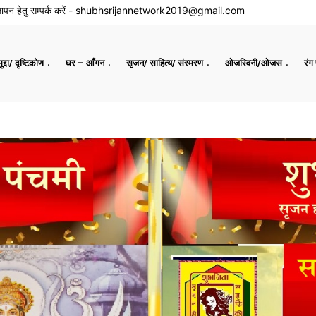
ापन हेतु सम्पर्क करें -
shubhsrijannetwork2019@gmail.com
द्दा/ दृष्टिकोण
घर – आँगन
सृजन/ साहित्य/ संस्मरण
ओजस्विनी/ओजस
रंग