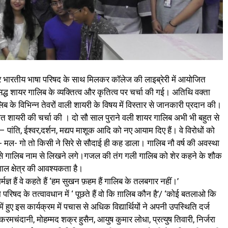
भारतीय भाषा परिषद के साथ मिलकर कॉलेज की लाइब्रेरी में आयोजित
े प्रसिद्ध शायर गालिब के व्यक्तित्व और कृतित्व पर चर्चा की गई। अतिथि वक्ता
े विभिन्न तेवरों वाली शायरी के विषय में विस्तार से जानकारी प्रदान की।
धित शायरी की चर्चा की । दो सौ साल पुराने वली शायर गालिब अभी भी बहुत से
– पांति, ईश्वर,दर्शन, मद्यप माशूक आदि को नए आयाम दिए हैं। वे विरोधों को
ह- मल- गो तो किसी ने सिरे से सौदाई ही कह डाला। गालिब नौ वर्ष की अवस्था
म्र से गालिब नाम से लिखने लगे।गजल की तंग गली गालिब को शेर कहने के शौक
ाल क्षेत्र की आवश्यकता है।
्मज्ञ हैं वे कहते हैं ‘हम सुखन फ़हम हैं गालिब के तलबगार नहीं।’
िषद के तत्वावधान में ‘ पूछते हैं वो कि ग़ालिब कौन है’/ ‘कोई बतलाओ कि
ें हुए इस कार्यक्रम में पचास से अधिक विद्यार्थियों ने अपनी उपस्थिति दर्ज
ानी, मोहम्मद शक्र हुसैन, आयुष कुमार लोधा, प्रत्युष तिवारी, निर्जरा