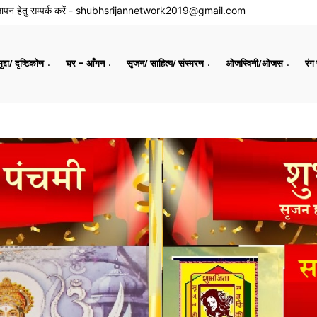
ापन हेतु सम्पर्क करें -
shubhsrijannetwork2019@gmail.com
द्दा/ दृष्टिकोण
घर – आँगन
सृजन/ साहित्य/ संस्मरण
ओजस्विनी/ओजस
रंग