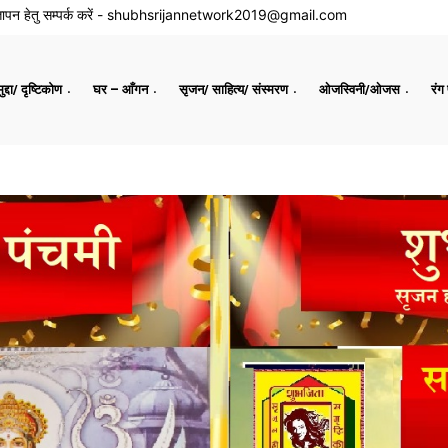
ापन हेतु सम्पर्क करें -
shubhsrijannetwork2019@gmail.com
द्दा/ दृष्टिकोण
घर – आँगन
सृजन/ साहित्य/ संस्मरण
ओजस्विनी/ओजस
रंग