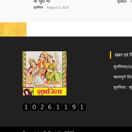
के युवा भी
शुभजिता
-
शुभजिता
-
August 6, 2026
खबर एवं विज
शुभजिता(s
महत्वपूर्ण लि
शुभजिता : सृ