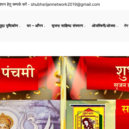
ापन हेतु सम्पर्क करें -
shubhsrijannetwork2019@gmail.com
द्दा/ दृष्टिकोण
घर – आँगन
सृजन/ साहित्य/ संस्मरण
ओजस्विनी/ओजस
रंग