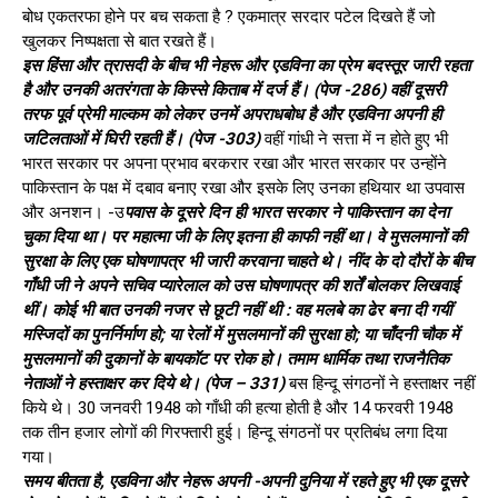
बोध एकतरफा होने पर बच सकता है ? एकमात्र सरदार पटेल दिखते हैं जो
खुलकर निष्पक्षता से बात रखते हैं।
इस हिंसा और त्रासदी के बीच भी नेहरू और एडविना का प्रेम बदस्तूर जारी रहता
है और उनकी अतरंगता के किस्से किताब में दर्ज हैं। (पेज -286) वहीं दूसरी
तरफ पूर्व प्रेमी माल्कम को लेकर उनमें अपराधबोध है और एडविना अपनी ही
जटिलताओं में घिरी रहती हैं। (पेज -303)
वहीं गांधी ने सत्ता में न होते हुए भी
भारत सरकार पर अपना प्रभाव बरकरार रखा और भारत सरकार पर उन्होंने
पाकिस्तान के पक्ष में दबाव बनाए रखा और इसके लिए उनका हथियार था उपवास
और अनशन। -उ
पवास के दूसरे दिन ही भारत सरकार ने पाकिस्तान का देना
चुका दिया था। पर महात्मा जी के लिए इतना ही काफी नहीं था। वे मुसलमानों की
सुरक्षा के लिए एक घोषणापत्र भी जारी करवाना चाहते थे। नींद के दो दौरों के बीच
गाँधी जी ने अपने सचिव प्यारेलाल को उस घोषणापत्र की शर्तें बोलकर लिखवाई
थीं। कोई भी बात उनकी नजर से छूटी नहीं थी : वह मलबे का ढेर बना दी गयीं
मस्जिदों का पुनर्निर्माण हो; या रेलों में मुसलमानों की सुरक्षा हो; या चाँदनी चौक में
मुसलमानों की दुकानों के बायकॉट पर रोक हो। तमाम धार्मिक तथा राजनैतिक
नेताओं ने हस्ताक्षर कर दिये थे। (पेज – 331)
बस हिन्दू संगठनों ने हस्ताक्षर नहीं
किये थे। 30 जनवरी 1948 को गाँधी की हत्या होती है और 14 फरवरी 1948
तक तीन हजार लोगों की गिरफ्तारी हुई। हिन्दू संगठनों पर प्रतिबंध लगा दिया
गया।
समय बीतता है, एडविना और नेहरू अपनी -अपनी दुनिया में रहते हुए भी एक दूसरे