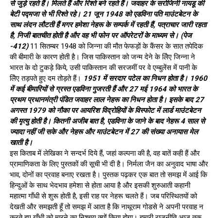
से जुड़े रहते हैं। मिलते हैं और रिश्ते बने रहते हैं। जवाहर के सरोजिनी नायडू की
बेटी पद्मजा से भी रिश्ते रहे। 21 जून 1948 को एडविना पति माउंटबेटन के
साथ लंदन लौटती हैं मगर हमेशा नेहरू के सम्पर्क में रहती हैं, पत्राचार जारी रहता
है, निजी बातचीत होती है और वह भी फोन पर ऑपरेटरों के माध्यम से। (पेज
-412)
11 सितम्बर 1948 को जिन्ना की मौत फेफड़ों के कैंसर के सात तपेदिक
की बीमारी के कारण होती है। जिस पाकिस्तान को जन्म देने के लिेए जिन्ना ने
भारत के दो टुकड़े किये, उसी पाकिस्तान की सरजमीं पर वे एम्बुलेंस में पानी के
लिेए तड़पते हुए दम तोड़ते हैं।
1951 में सरदार पटेल का निधन होता है। 1960
में कई बीमारियों से ग्रस्त एडविना गुजरती हैं और 27 मई 1964 को भारत के
प्रथम प्रधानमंत्री पंडित जवाहर लाल नेहरू का निधन होता है। इसके बाद 27
अगस्त 1979 को नौका पर आयरिश विद्रोहियों के विस्फोट में लार्ड माउंटबेटन
की मृत्यु होती है। कितनी अजीब बात है, एडविना के जाने के बाद नेहरू 4 साल से
ज्यादा नहीं जी सके और नेहरू और माउंटबेटन में 27 की संख्या अनायास मेल
खाती है।
इस किताब में लेखिका ने सन्दर्भ दिये हैं, जहां कल्पना की है, वह बातें कही हैं और
प्रामाणिकता के लिए पुस्तकों की सूची भी दी है। निर्मला जैन का अनुवाद भाषा और
भाव, दोनों का प्रवाह बनाए रखता है। पुस्तक पढ़कर एक बात तो समझ में आई कि
हिन्दुओं के साथ भेदभाव हमेशा से होता आया है और इसकी शुरुआती कहानी
महात्मा गाँधी से शुरू होती है, इसी राह पर नेहरू चलते हैं। जब परिस्थितयों को
देखती और समझती हूँ तो समझ में आता है कि नाथूराम गोडसे ने अपनी परवाह न
करते हुए गाँधी को मारने का निश्चय क्यों किया होगा। हमारी राजनीति आज तक