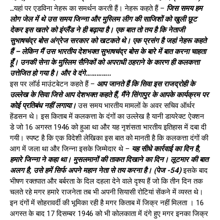
..
यहां पर एडविना नेहरू का समर्थन करती हैं। नेहरू कहते हैं –
जिस समय हम
लोग जेल में थे उस समय जिन्ना और मुस्लिम लीग की साजिशों को खुली छूट
देकर इस खतरे को इंग्लैंड ने ही बढ़ाया है। एक बात तो तय है कि नेताजी
सुभाषचंद्र बोस अंग्रेज सरकार को खटकते थे। एक प्रसंग है जहां नेहरू कहते
हैं – लेकिन मैं उस भारतीय देशभक्त सुभाषचंद्र बोस के बारे में बात करना चाहता
हूँ। उनकी सेना के मुस्लिम सैनिकों को अपराधी ठहराने के कारण ही कलकत्ता
उत्तेजित हो गया है। और वे दंगे…………..
इस पर लॉर्ड माउंटबेटन कहते हैं –
आप जानते हैं कि सिवा इस राजद्रोही के
उल्लेख के सिवा जिसे आप देशभक्त कहते हैं, मैंने सिंगापुर के आपके कार्यक्रम पर
कोई प्रतिबंध नहीं लगाया।
उस समय भारतीय मामलों के अवर सचिव ऑर्थर
हेंडसन थे। इस किताब में कलकत्ता के दंगों का उल्लेख है यानी डायरेक्ट ऐक्शन
डे जो 16 अगस्त 1946 को हुआ था और यह नृशंसता भारतीय इतिहास में दबा दी
गयी। स्पष्ट है कि एक विदेशी लेखिका इस बात को मानती है कि कलकत्ता दंगों की
आग में जला था और जिन्ना इसके जिम्मेदार थे –
यह सीधे कार्रवाई का दिन है,
हमारे जिन्ना ने कहा था। मुसलमानों की ताकत दिखाने का दिन। लूटमार की बात
अलग है, उसे हमें सिर्फ अपने महान नेता से तय करना है। (पेज -54)
इसके बाद
भीषण रक्तपात और बर्बरता के दिल दहला देने वाले दृश्य हैं जो कि तीन दिन तक
चलते रहे मगर हमारे राजनेता तब भी अपनी सियासी रोटियां सेंकने में व्यस्त थे।
इन दंगों में सोहरावर्दी की भूमिका रही है मगर किताब में जिक्र नहीं मिलता । 16
अगस्त के बाद 17 दिसम्बर 1946 को भी कोलकाता में दंगे हुए मगर इनका जिक्र