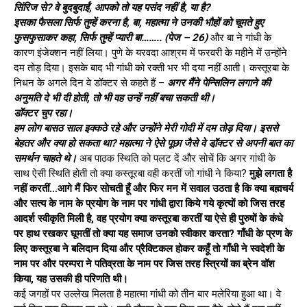
सिंरिज से? वे बुदबुदाईं, आपको तो यह पसंद नहीं है, या है?
इसका फैसला सिर्फ तुम्हें करना है, बा, महात्मा ने उनकी भौहों को चूमते हुए
फुसफुसाकर कहा, सिर्फ तुम्हें प्यारी बा…….. (पेज – 26)
और बा ने गांधी के
कारण इंजेक्शन नहीं लिया। पुणे के यरवदा आश्रम में फरवरी के महीने में उन्होंने
दम तोड़ दिया। इसके बाद भी गांधी को रक्ती भर भी दया नहीं आती। कस्तूरबा के
निधन के अगले दिन वे डॉक्टर से कहते हैं –
अगर मैंने पेन्सिलिन लगाने की
अनुमति दे भी दी होती, तो भी वह उन्हें नहीं बचा सकती थी।
डॉक्टर चुप रहा।
हम लोग बासठ साल इक्कठे रहे और उन्होंने मेरी गोदी में दम तोड़ दिया। इससे
बेहतर और क्या हो सकता था? महात्मा ने ऐसे पूछा जैसे वे डॉ़क्टर से अपनी बात का
समर्थन चाहते थे।
अब पाठक स्थिति को पलट दें और सोचें कि अगर गांधी के
साथ ऐसी स्थिति होती तो क्या कस्तूरबा वही करतीं जो गांधी ने किया?
मुझे लगता है
नहीं करतीं…आगे मैं फिर सोचती हूँ और फिर मन में सवाल उठता है कि क्या बह्मचर्य
और सत्य के नाम के प्रयोग के नाम पर गांधी द्वारा किये गये कृत्यों को जिस तरह
आदर्श स्वीकृति मिली है, वह प्रयोग क्या कस्तूरबा करतीं या ऐसे ही पुरुषों के कंधे
पर हाथ रखकर घूमतीं तो क्या यह समाज उनको स्वीकार करता? गाँधी के प्रण के
लिए कस्तूरबा ने बलिदान दिया और प्रैक्टिकल होकर कहूँ तो गाँधी ने स्वदेशी के
नाम पर और परम्परा ने पतिव्रता के नाम पर जिस तरह स्त्रियों का ब्रेन वॉश
किया, यह उसकी ही परिणति थी।
कई जगहों पर उल्लेख मिलता है महात्मा गांधी को तीन बार मलेरिया हुआ था। वे