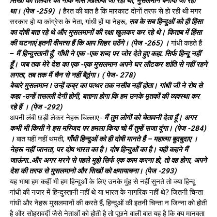
सिखों को तलवार की नोंक मांस खिलाया जा रहा था, मुसलमान बनाया जा रहा
था। (पेज -259) ।
हैरत की बात है कि मारकाट दोनों तरफ से हो रही थी मगर
सरकार हो या कांग्रेस के नेता, गांधी हों या नेहरू,
सब के सब हिन्दुओं को ही हिंसा
का दोषी बता रहे थे और मुसलमानों की रक्षा खुलकर कर रहे थे। किताब में हिंसा
की घटनाएं इतनी वीभत्स हैं कि आप सिहर उठेंगे। (पेज -265) ।
गांधी कहते हैं
–
मैं हिन्दुस्तानी हूँ, गाँधी ने एक -एक शब्द पर जोर देते हुए कहा. सिर्फ हिन्दू नहीं
हूँ। जब तक मेरे देश का एक -एक मुसलमान अपने घर लौटकर शांति से नहीं रहने
लगता, तब तक मैं चैन से नहीं बैठूंगा। ( पेज- 278)
बेचारे मुसलमान ! उन्हें कब्र का पत्थर तक नसीब नहीं होता। गांधी जी ने रोष से
कहा -उन्हें तसल्ली देनी होगी, बताना होगा कि हम उनके मृतकों की व्यवस्था कर
रहे हैं । (पेज -292)
अपनी लंबी छड़ी लेकर नेहरू चिल्लाए-
मैं तुम लोगों को चेतावनी देता हूँ। अगर
कभी भी किसी ने इस मस्जिद पर हमला किया चो मैं तुम्हें सजा दूंगा। (पेज -284)
।
बात यहीं नहीं थमती,
गाँधी हिन्दुओं को ही दोषी मानते हैं – महात्मा बुदबुदाए ।
नेहरू नहीं जानता, पर दोष भारत का है। दोष हिन्दुओं का है। यही कहने मैं
जाऊंगा..और अगर मरने से पहले मुझे सिर्फ एक काम करना हो, तो वह होगा, अपने
देश की तरफ से मुसलमानो और सिखों को क्षमायाचना। (पेज -293)
यह भाषा हम कहीं भी हम हिन्दुओं के लिए उनके मुंह से नहीं सुनते तो क्या हिन्दू
गांधी की नजर में हिन्दुस्तानी नहीं थे या भारत के नागरिक नहीं थे? जितनी चिन्ता
गांधी और नेहरू मुसलमानों की करते हैं, हिन्दुओं की इतनी चिन्ता न जिन्ना को होती
है और सोहरावर्दी जैसे नेताओं को होती है तो पूछने वाली बात यह है कि क्य मानवता