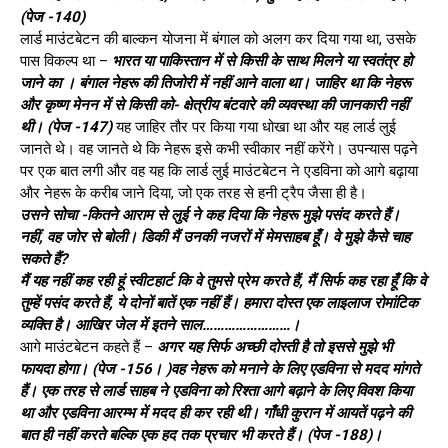
(पेज -140)
लार्ड माउंटबेटन की बाल्कन योजना में बंगाल को अलग कर दिया गया था, उसके
पास विकल्प था –
भारत या पाकिस्तान में से किसी के साथ मिलने या स्वतंत्र हो
जाने का । बंगाल नेहरू की तिजोरी में नहीं आने वाला था। जाहिर था कि नेहरू
और कृष्ण मेनन में से किसी को- क्षेत्रीय बंटवारे की व्यवस्था की जानकारी नहीं
थी। (पेज -147)
यह जाहिर तौर पर किया गया धोखा था और यह लार्ड लुई
जानते थे। वह जानते थे कि नेहरू इसे कभी स्वीकार नहीं करेंगे। उपन्यास पढ़ने
पर एक बात लगी और वह यह कि लार्ड लुई माउंटबेटन ने एडविना को आगे बढ़ाया
और नेहरू के करीब जाने दिया, जो एक तरह से हनी ट्रैप जैसा ही है।
उसने सोचा -कितने आराम से लुई ने कह दिया कि नेहरू मुझे पसंद करते हैं।
नहीं, वह जोर से बोली। डिकी मैं उनकी नजरों में मेमसाहब हूँ। वे मुझे कैसे चाह
सकते हैं?
मैं यह नहीं कह रही हूं स्वीटहार्ट कि वे तुमसे प्रेम करते हैं, मैं सिर्फ कह रहा हूँ कि वे
तुम्हें पसंद करते हैं, ये दोनों बातें एक नहीं हैं। हमारा दोस्त एक लाइलाज रोमांटिक
व्यक्ति है। आखिर जेल में इतने साल……………………।
आगे माउंटबेटन कहते हैं –
अगर यह सिर्फ अच्छी दोस्ती है तो इससे मुझे भी
फायदा होगा। (पेज -156। )वह नेहरू को मनाने के लिए एडविना से मदद मांगते
हैं। एक तरह से लार्ड साहब ने एडविना को रिश्ता आगे बढ़ाने के लिए विवश किया
था और एडविना आरम्भ में मदद ही कर रही थी। गाँधी कुरान में आयतें पढ़ने की
बात ही नहीं करते बल्कि एक हद तक प्रचार भी करते हैं। (पेज -188)।