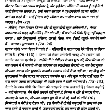
वह समय था जब मुसमान हिन्दुओं का कत्लेआम कर रहे थे।
गाँधी कहते हैं –
मिस्टर जिन्ना का अपना अहंकार है, योर हाईनेस ! लेकिन मैं जानता हूँ उन्हें कैसे
राजी किया जा सकता है। उन्हें भारत सरकार में प्रधानमंत्री का पद चाहिए।
आगे वह कहते हैं – उन्हें (नेहरू को) स्वीकार करना होगा वरना भारत नष्ट हो
जाएगा। (पेज -93)
–
लेकिन, मैडम मिस्टर जिन्ना और वो बहुत दोनों बहुत अभिमानी हैं। नेहरू
वायसराय की मदद नहीं मांगेंगे। मैंने मांग ली। मैं अपने को सिर्फ हिन्दू नहीं महसूस
करता । सारे हिन्दुस्तानी, मुस्लिम, पारसी, सिख, जैन, ईसाई, यहूदी- सब मेरे बच्चे
हैं….खासकर मुसलमान । (पेज -94)
महात्मा गांधी अपने विषय में कहते हैं –
महिलाओं से बात करना मेरे जीवन का प्रिय
शगल है। (पेज -113) ।
जिन्ना को लेकर सरोजिनी नायडू और एडविना की
बातचीत का एक प्रसंग है –
सरोजिनी ने गंभीरता से बात शुरू की, जिस जिन्ना को
एक जमाने में मैं जानती थी वह कांग्रेस का स्वाधीनता सेनानी था, एक ऐसा युवक
जिसका उत्साह और चुम्बकीय आकर्षण सामान्य लोगों जैसा नहीं था। वह हिन्दु और
मुसलमानों के बीच एकता का कट्टर समर्थक था। और मुझे यकीन नहीं आता कि
उस महान ज्वाला का लेशमात्र भी उसके हृदय में बाकी नहीं रहा है। (पेज -133)
बंटवारे के समय गाँधी और जिन्ना की असहमति साफ झलकती है। जिन्ना कहते हैं
–
नहीं मोहनदास, मैंने सिर्फ उनकी बातें सुनी हैं, जिन्ना ने धीरे से जवाब दिया।
अल्लाह के नाम पर, जिसका आह्वान तुम भी करते हो, बातों को सीधे देखो।
जिम्मेदारी न मेरी है न नेहरू की। इस स्थिति में दो ऐसे समुदायों के साथ जो एक
साथ रहने से नफरत करते हैं, जबरदस्ती करके, तुम जहर ही खोल सकते हो।