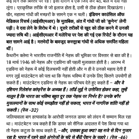
कई दिन तक बिस्तर पर रहे। इसी दौरान वे एक जिद कर बैठे, बोले मैं दवा नहीं
लूंगा। प्राकृतिक तरीके से जो इलाज होता है, उसी से ठीक होकर दिखाऊंगा।
खैर, महात्मा गांधी की मच्छरों के सामने एक न चली।
इंडियन काउंसिल ऑफ
मेडिकल रिसर्च (आईसीएमआर) के मुताबिक, अंत में गांधी जी को ‘कुनेन’ लेनी
पड़ी। वे दवा लेने के विरोध में थे। दूसरे तरीकों से खुद को ठीक करने में उनकी
ज्यादा रुचि थी। आईसीएमआर में मलेरिया पर पेश की गई एक रिपोर्ट के दौरान यह
बात सामने आई है। मतभेदों के बावजूद कस्तूरबा गांधी से अधिक समर्पित महिला
थीं।
कैथरीन क्लेमा ने भारतीय राजनीति में नेहरू की भूमिका पर विस्तार से बात की है।
18 मार्च 1946 को नेहरू और एडविना की पहली मुलाकात होती है। आरम्भ में
एडविना को नेहरू में कोई दिलचस्पी नहीं होती और न ही वे उनको महत्व देती हैं
मगर लुई माउंटबेटन को पता था कि नेहरू भविष्य में उनके लिए कितने उपयोगी हो
सकते हैं। माउंटबेटन एडविना से नेहरू का परिचय देते हुए कहते हैं –
और वे
एशियन रिलेशंस कांफ्रेंस के अध्यक्ष हैं। लॉर्ड लुई ने उत्तेजित होकर कहा, तुम्हें
मालूम है कि भारत का भविष्य बहुत दूर तक नेहरू पर निर्भर है? उनके बगैर
मुसलमानों के साथ कोई समझौता नहीं हो सकता, भारत में नागरिक शांति नहीं हो
सकती। (पेज -32)
जलियावाला बाग हत्याकांड के आरोपाी जनरल डायर को लंदन में सम्मान मिल रहा
था। माउंटबेटन जब कहते हैं कि डायर को सैनिक अदालत में पेश किया गया था
तो नेहरू कटुता के साथ कहते हैं, –
और, उसका हुआ क्या? वह मजे से दिन गुजार
रहा है; भारत में रहने वाले अंग्रेजों के चंदे से बँधी पेंशन के सहारे। (पेज -46)