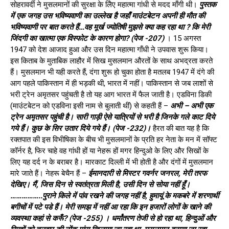
सोहरावर्दी ने मुसलमानों की सुरक्षा के लिेए महात्मा गांधी से मदद माँगी थी।
पुस्तक
में एक जगह उस भविष्यवाणी का उल्लेख है जहाँ माउंटबेटन अपनी ही मौत की
भविष्यवाणी पर बात करते हैं…वह मूर्ख ज्योतिषी मुझसे क्या कह रहा था ? कि मेरी
जिंदगी का खात्मा एक विस्फोट के कारण होगा? (पेज -207)
। 15 अगस्त
1947 को देश आजाद हुआ और उस दिन महात्मा गाँधी ने उपवास शुरू किया।
इस किताब के मुताबिक लाहौर में सिख मुसलमान औरतों के साथ अभद्रता करते
हैं। मुसलमान भी यही करते हैं, दंगा शुरू हो चुका होता है मतलब 1947 में दंगे की
आग पहले पाकिस्तान में ही भड़की थी, भारत में नहीं। पाकिस्तान से जब लाशों से
भरी ट्रेन अमृतसर पहुंचती है तो यह आग भारत में फैल जाती है। एडविना डिकी
(माउंटबेटन को एडविना इसी नाम से बुलाती थीं) से कहती हैं –
अभी – अभी एक
ट्रेन अमृतसर पहुंची है। सारी गाड़ी ऐसे यात्रियों से भरी है जिनके गले काट दिये
गये हैं। कुछ के सिर उतार दिये गये हैं। (पेज -232)।
हैरत की बात यह है कि
रक्तपात की इस विभीषिका के बीच भी मुसलमानों के प्रति हर नेता के मन में सॉफ्ट
कॉर्नर है, फिर चाहे वह गांधी हों या नेहरू हों मगर हिन्दुओ के लिए और सिखों के
लिए यह दर्द न के बराबर है। मारकाट दिल्ली में भी होती है और दंगों में मुसलमान
मारे जाते हैं। नेहरू बेचैन हैं –
ईमानदारी से मिस्टर गवर्नर जनरल, मेरी तरफ
देखिए। मैं, जिस दिन से स्वतंत्रता मिली है, उसी दिन से सोया नहीं हूँ।
……………..पुराने किले में पांव रखने की जगह नहीं है, हुमायूं के मकबरे में शरणार्थी
बगीचों में पटे पडे हैं। मेरी समझ में नहीं आ रहा कि इन हजारों लोगों के खाने की
व्यवस्था कहां से करूँ? (पेज -255) ।
धर्मांतरण तेजी से हो रहा था, हिन्दुओं और