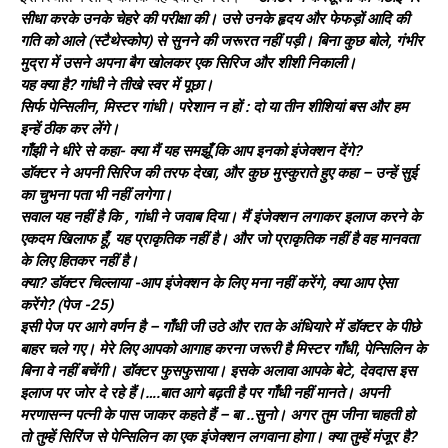
सीधा करके उनके चेहरे की परीक्षा की। उसे उनके हृदय और फेफड़ों आदि की
गति को आले (स्टैथेस्कोप) से सुनने की जरूरत नहीं पड़ी। बिना कुछ बोले, गंभीर
मुद्रा में उसने अपना बैग खोलकर एक सिरिज और शीशी निकाली।
यह क्या है? गांधी ने तीखे स्वर में पूछा।
सिर्फ पेन्सिलीन, मिस्टर गांधी। परेशान न हों : दो या तीन शीशियां बस और हम
इन्हें ठीक कर लेंगे।
गाँझी ने धीरे से कहा- क्या मैं यह समझूँ कि आप इनको इंजेक्शन देंगे?
डॉक्टर ने अपनी सिरिज की तरफ देखा, और कुछ मुस्कुराते हुए कहा – उन्हें सुई
का चुभना पता भी नहीं लगेगा।
सवाल यह नहीं है कि , गांधी ने जवाब दिया। मैं इंजेक्शन लगाकर इलाज करने के
एकदम खिलाफ हूँ, यह प्राकृतिक नहीं है। और जो प्राकृतिक नहीं है वह मानवता
के लिए हितकर नहीं है।
क्या? डॉक्टर चिल्लाया -आप इंजेक्शन के लिए मना नहीं करेंगे, क्या आप ऐसा
करेंगे? (पेज -25)
इसी पेज पर आगे वर्णन है – गाँधी जी उठे और रात के अंधियारे में डॉक्टर के पीछे
बाहर चले गए। मेरे लिए आपको आगाह करना जरूरी है मिस्टर गाँधी, पेन्सिलिन के
बिना वे नहीं बचेंगी। डॉक्टर फुसफुसाया। इसके अलावा आपके बेटे, देवदास इस
इलाज पर जोर दे रहे हैं।….बात आगे बढ़ती है पर गाँधी नहीं मानते। अपनी
मरणासन्न पत्नी के पास जाकर कहते हैं – बा ..सुनो। अगर तुम जीना चाहती हो
तो तुम्हें सिरिंज से पेन्सिलिन का एक इंजेक्शन लगवाना होगा। क्या तुम्हें मंजूर है?