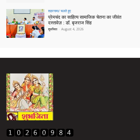
शहरनामा/ चलते हुए
प्रेमचंद का साहित्य सामाजिक चेतना का जीवंत
दस्तावेज़ : डॉ. बृजराज सिंह
शुभजिता
-
August 4, 2026