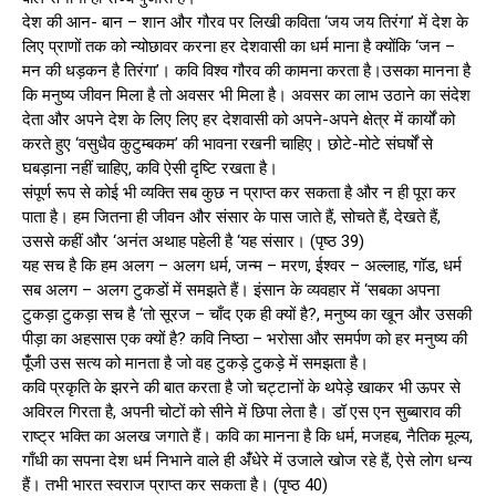
देश की आन- बान – शान और गौरव पर लिखी कविता ‘जय जय तिरंगा’ में देश के
लिए प्राणों तक को न्योछावर करना हर देशवासी का धर्म माना है क्योंकि ‘जन –
मन की धड़कन है तिरंगा’। कवि विश्व गौरव की कामना करता है।उसका मानना है
कि मनुष्य जीवन मिला है तो अवसर भी मिला है। अवसर का लाभ उठाने का संदेश
देता और अपने देश के लिए लिए हर देशवासी को अपने-अपने क्षेत्र में कार्यों को
करते हुए ‘वसुधैव कुटुम्बकम’ की भावना रखनी चाहिए। छोटे-मोटे संघर्षों से
घबड़ाना नहीं चाहिए, कवि ऐसी दृष्टि रखता है।
संपूर्ण रूप से कोई भी व्यक्ति सब कुछ न प्राप्त कर सकता है और न ही पूरा कर
पाता है। हम जितना ही जीवन और संसार के पास जाते हैं, सोचते हैं, देखते हैं,
उससे कहीं और ‘अनंत अथाह पहेली है ‘यह संसार। (पृष्ठ 39)
यह सच है कि हम अलग – अलग धर्म, जन्म – मरण, ईश्वर – अल्लाह, गॉड, धर्म
सब अलग – अलग टुकडों में समझते हैं। इंसान के व्यवहार में ‘सबका अपना
टुकड़ा टुकड़ा सच है ‘तो सूरज – चाँद एक ही क्यों है?, मनुष्य का खून और उसकी
पीड़ा का अहसास एक क्यों है? कवि निष्ठा – भरोसा और समर्पण को हर मनुष्य की
पूंँजी उस सत्य को मानता है जो वह टुकड़े टुकड़े में समझता है।
कवि प्रकृति के झरने की बात करता है जो चट्टानों के थपेड़े खाकर भी ऊपर से
अविरल गिरता है, अपनी चोटों को सीने में छिपा लेता है। डॉ एस एन सुब्बाराव की
राष्ट्र भक्ति का अलख जगाते हैं। कवि का मानना है कि धर्म, मजहब, नैतिक मूल्य,
गाँधी का सपना देश धर्म निभाने वाले ही अंँधेरे में उजाले खोज रहे हैं, ऐसे लोग धन्य
हैं। तभी भारत स्वराज प्राप्त कर सकता है। (पृष्ठ 40)