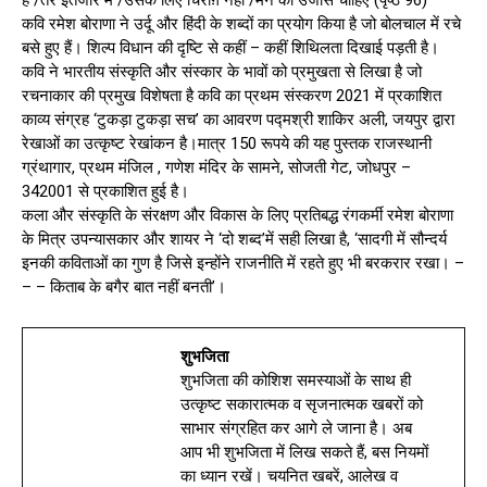
है /तेरे इंतजार में /उसके लिए चिराग़ नहीं /मन का उजास चाहिए (पृष्ठ 96)
कवि रमेश बोराणा ने उर्दू और हिंदी के शब्दों का प्रयोग किया है जो बोलचाल में रचे
बसे हुए हैं। शिल्प विधान की दृष्टि से कहीं – कहीं शिथिलता दिखाई पड़ती है।
कवि ने भारतीय संस्कृति और संस्कार के भावों को प्रमुखता से लिखा है जो
रचनाकार की प्रमुख विशेषता है कवि का प्रथम संस्करण 2021 में प्रकाशित
काव्य संग्रह ‘टुकड़ा टुकड़ा सच’ का आवरण पद्मश्री शाकिर अली, जयपुर द्वारा
रेखाओं का उत्कृष्ट रेखांकन है।मात्र 150 रूपये की यह पुस्तक राजस्थानी
ग्रंथागार, प्रथम मंजिल , गणेश मंदिर के सामने, सोजती गेट, जोधपुर –
342001 से प्रकाशित हुई है।
कला और संस्कृति के संरक्षण और विकास के लिए प्रतिबद्ध रंगकर्मी रमेश बोराणा
के मित्र उपन्यासकार और शायर ने ‘दो शब्द’में सही लिखा है, ‘सादगी में सौन्दर्य
इनकी कविताओं का गुण है जिसे इन्होंने राजनीति में रहते हुए भी बरकरार रखा। –
– – किताब के बगैर बात नहीं बनती’।
शुभजिता
शुभजिता की कोशिश समस्याओं के साथ ही
उत्कृष्ट सकारात्मक व सृजनात्मक खबरों को
साभार संग्रहित कर आगे ले जाना है। अब
आप भी शुभजिता में लिख सकते हैं, बस नियमों
का ध्यान रखें। चयनित खबरें, आलेख व