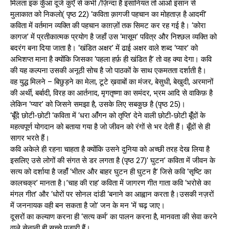
मिलता इक कुँआ दूजे कुएँ से कभी /ज़िन्दा है इंसानियत तो आओ इंसान से
मुलाकात को निकलो( पृष्ठ 22) ‘कविता क़ागजी पहचान का मोहताज़ है आदमी’
कविता में वर्तमान व्यक्ति की पहचान काग़ज़ों तक सिमट कर रह गई है। ‘कोरा
कागज’ में प्रतीकात्मक प्रयोग है जहाँ उस ‘मासूम’ पवित्र और निश्छल व्यक्ति को
बदरंग बना दिया जाता है। ‘खंडित अक्षर’ में ढाई अक्षर वाले शब्द ‘प्यार’ को
अभिशप्त माना है क्योंकि जिसका ‘पहला हर्फ़ ही खंडित है’ तो वह क्या देगा। कवि
की यह कल्पना उसकी अनूठी सोच है जो पाठकों के साथ एकमतता दर्शाती है।
वह युद्ध मिलने – बिछुड़ने का मेला, टूटे ख़वाबों का मंजर, बेसुधी, बेखुदी, अरमानों
की अर्थी, बर्बादी, विरह का आर्तनाद, मृगतृष्णा का समंदर, भ्रम आदि से वाकिफ़ है
लेकिन ‘प्यार’ को जिसने समझा है, उसके लिए सबकुछ है (पृष्ठ 25)।
‘बूंँदे छोटी-छोटी ‘कविता में ‘धरा आंँगन को तृप्ति’ देने वाली छोटी-छोटी बूंँदों के
महत्वपूर्ण योगदान को बताया गया है जो जीवन को रंगों से भर देती हैं। बूँदों से ही
सागर भरते हैं।
कवि अकेले ही रहना चाहता है क्योंकि उसने दुनिया को अच्छी तरह देख लिया है
इसलिए उसे लोगों की संगत से डर लगता है (पृष्ठ 27)’ घुटन’ कविता में जीवन के
सत्य को दर्शाया है जहांँ ‘भीतर और बाहर घुटन ही घुटन है’ जिसे कवि ‘सृष्टि का
कालचक्र’ मानता है।’चाह की राह’ कविता में जागरण गीत गाता कवि ‘भरोसे का
मंगल गीत’ और ‘धोरों पर सोनल दांडी ‘बनाने का आह्वान करता है।उसकी नज़रों
में जननायक वही बन सकता है जो’ जन के मन ‘में चढ़ जाए।
दूसरों का कल्याण करना ही ‘सत्य कर्म’ का पालन करना है, मानवता की सेवा करने
वाले सेनानी ही सच्चे पुजारी हैं।