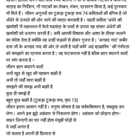
पहचान हासिल करने वाले कवि रमेश बोराणा ने सौ से अधिक नाटकों में अभिनय,
सत्रह का निर्देशन, नौ नाटकों का लेखन, मंचन, प्रसारण किया है, कई पुरस्कार
भी मिले हैं। जीवन अनुभवों का टुकड़ा टुकड़ा सच 74 कविताओं की बगिया है जो
अँधेरे से उजाले की ओर जाने की यात्रा करवाती है। पहली कविता ‘अंधेरे की
ख़ामोशी ‘में महाभारत में फैले षडयंत्र के पासों से उपजा यह संसार अंधेरों की
ख़ामोशी को उजागर करती हैं। कवि आपसी विश्वास और आशा के दीपक जलाने
का संदेश देता है क्योंकि वह उन्हीं सड़कों से होकर गुजरा है। ‘अनहद नाद’ कबीर
दास जी के अनहद नाद की ओर ले जाती है जहाँ कवि’ अहं ब्रह्मास्मि ‘ की गंभीरता
को समझाने का प्रयास करता है। वह फटकारता नहीं है बल्कि ज्ञान बघारने वालों
पर व्यंग करता है –
जीवन ज्ञान बघारने वालों
अभी खुद से खुद की पहचान बाक़ी है
अभी तो जहांँ सारा बाक़ी है
समझने की समझ अभी बाक़ी है
कुछ ही समझे हैं
बहुत कुछ बाक़ी है (टुकड़ा टुकड़ा सच, पृष्ठ 15)
जीवन इतना आसान नहीं है। मनुष्य सोचता है वह सर्वशक्तिमान है, सबकुछ कर
लेगा। अपने इस झूठे अहंकार से निकलना होगा। अहंकार को छोड़ना होगा–
सफ़र ज़िन्दगी का पार नहीं होता मंसूबी घोड़ों से
ये जहाँ अनंत है
जो चलता है अपनी ही फ़ितरत से