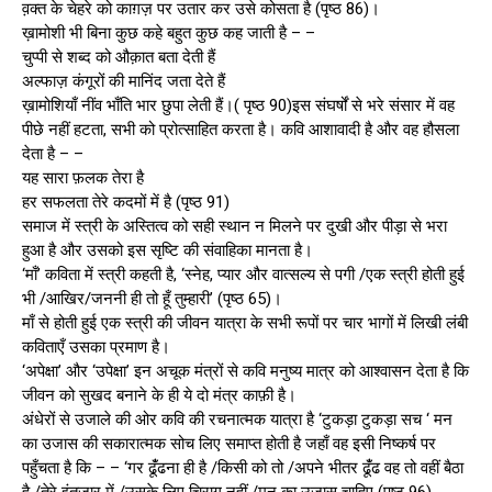
व़क्त के चेहरे को काग़ज़ पर उतार कर उसे कोसता है (पृष्ठ 86)।
ख़ामोशी भी बिना कुछ कहे बहुत कुछ कह जाती है – –
चुप्पी से शब्द को औक़ात बता देती हैं
अल्फाज़ कंगूरों की मानिंद जता देते हैं
ख़ामोशियाँ नींव भाँति भार छुपा लेती हैं।( पृष्ठ 90)इस संघर्षों से भरे संसार में वह
पीछे नहीं हटता, सभी को प्रोत्साहित करता है। कवि आशावादी है और वह हौसला
देता है – –
यह सारा फ़लक तेरा है
हर सफलता तेरे कदमों में है (पृष्ठ 91)
समाज में स्त्री के अस्तित्व को सही स्थान न मिलने पर दुखी और पीड़ा से भरा
हुआ है और उसको इस सृष्टि की संवाहिका मानता है।
‘माँ’ कविता में स्त्री कहती है, ‘स्नेह, प्यार और वात्सल्य से पगी /एक स्त्री होती हुई
भी /आखिर/जननी ही तो हूँ तुम्हारी’ (पृष्ठ 65)।
माँ से होती हुई एक स्त्री की जीवन यात्रा के सभी रूपों पर चार भागों में लिखी लंबी
कविताएँ उसका प्रमाण है।
‘अपेक्षा’ और ‘उपेक्षा’ इन अचूक मंत्रों से कवि मनुष्य मात्र को आश्वासन देता है कि
जीवन को सुखद बनाने के ही ये दो मंत्र काफ़ी है।
अंधेरों से उजाले की ओर कवि की रचनात्मक यात्रा है ‘टुकड़ा टुकड़ा सच ‘ मन
का उजास की सकारात्मक सोच लिए समाप्त होती है जहाँ वह इसी निष्कर्ष पर
पहुँचता है कि – – ‘गर ढूंँढना ही है /किसी को तो /अपने भीतर ढूंँढ वह तो वहीं बैठा