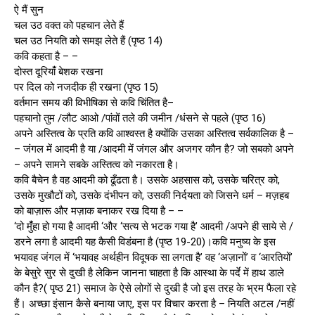
ऐ मैं सुन
चल उठ वक्त को पहचान लेते हैं
चल उठ नियति को समझ लेते हैं (पृष्ठ 14)
कवि कहता है – –
दोस्त दूरियांँ बेशक रखना
पर दिल को नजदीक ही रखना (पृष्ठ 15)
वर्तमान समय की विभीषिका से कवि चिंतित है–
पहचानो तुम /लौट आओ /पांवों तले की जमीन /धंसने से पहले (पृष्ठ 16)
अपने अस्तित्व के प्रति कवि आश्वस्त है क्योंकि उसका अस्तित्व सर्वकालिक है –
– जंगल में आदमी है या /आदमी में जंगल और अजगर कौन है? जो सबको अपने
– अपने सामने सबके अस्तित्व को नकारता है।
कवि बैचेन है वह आदमी को ढूँढता है। उसके अहसास को, उसके चरित्र को,
उसके मुखौटों को, उसके दंभीपन को, उसकी निर्दयता को जिसने धर्म – मज़हब
को बाज़ारू और मज़ाक बनाकर रख दिया है – –
‘दो मुंँहा हो गया है आदमी ‘और ‘सत्य से भटक गया है’ आदमी /अपने ही साये से /
डरने लगा है आदमी यह कैसी विडंबना है (पृष्ठ 19-20)।कवि मनुष्य के इस
भयावह जंगल में ‘भयावह अर्थहीन विदूषक सा लगता है’ वह ‘अज़ानों’ व ‘आरतियों’
के बेसुरे सुर से दुखी है लेकिन जानना चाहता है कि आस्था के पर्दे में हाथ डाले
कौन है?( पृष्ठ 21) समाज के ऐसे लोगों से दुखी है जो इस तरह के भ्रम फैला रहे
हैं। अच्छा इंसान कैसे बनाया जाए, इस पर विचार करता है – नियति अटल /नहीं