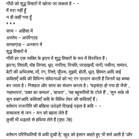
गाँधी को शुद्ध विचारों में खोजा जा सकता है – –
मैं मरा नहीं हूँ
न ही कहीं गया हूँ
* * *
सत्य – अहिंसा में
अस्तेय – अपरिग्रह
सत्याग्रह – अनशन में
शुद्ध विचारों में
गाँधी हर एक व्यक्ति के हृदय में शुद्ध विचारों के रूप में विराजित हैं।
झरना, तितली, मोह लिप्सा, धूप, नारीत्व, नियति, परछाइयाँ, पानी, पसीना, समंदर,
बेटी की अभिलाषा, माँ, रंग, रिश्ते, घुंँघरू, मुझमें, होली, धूल, हिम्मत आदि कई
कविताएँ कवि की विभिन्न संवेदनाओं को नए रंग प्रदान करती हैं जिनमें वह बच्चा
बन जाता है। निश्छल और सत्य का संधान करता है। ‘षड्यंत्र हो गया हो जैसे’ ,
‘महाभारत’, ‘वक्त का कमाल’ , ‘बाजार’ , ‘यह बहुरूपियों के टोले हैं’ , ‘सुन सके तो
सुन वक्त’आदि कविताएँ कवि के विविध तेवर की कविताएँ हैं।
वर्तमान राजनीति की बखिया उधेड़ते दिखाई पड़ता है कवि – –
वाचालता से जन – मन को बहला लेते हैं
कुर्सी भी धड़ल्ले से हथिया लेते हैं (पृष्ठ 78)
वर्तमान परिस्थितियों से कवि दुखी है,’ ख़ुद को इंसान कहते हुए भी शर्म आती है ‘और