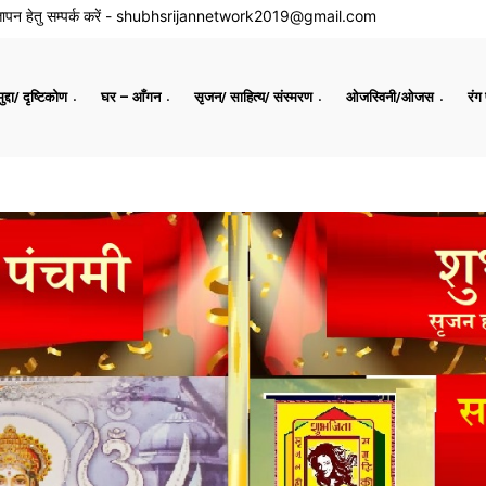
ापन हेतु सम्पर्क करें -
shubhsrijannetwork2019@gmail.com
द्दा/ दृष्टिकोण
घर – आँगन
सृजन/ साहित्य/ संस्मरण
ओजस्विनी/ओजस
रंग