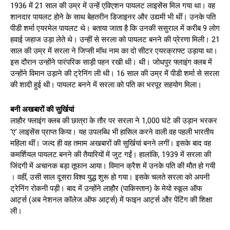
1936 में 21 साल की उम्र में उन्‍हें एविएशन पायलट लाइसेंस मिल गया था। वह
शानदार पायलट होने के साथ बेहतरीन डिजाइनर और उद्यमी भी थीं। उनके पति
पीडी शर्मा एयरमेल पायलट थे। बताया जाता है कि उनकी ससुराल में करीब 9 लोग
हवाई जहाज उड़ा लेते थे। उन्‍हीं से सरला को पायलट बनने की प्रेरणा मिली। 21
साल की उम्र में सरला ने जिप्‍सी मॉथ नाम का दो सीटर एयरक्राफ्ट उड़ाया था।
इस दौरान उन्‍होंने पारंपरिक साड़ी पहन रखी थी। थी। जोधपुर फ्लाइंग क्‍लब में
उन्‍होंने विमान उड़ाने की ट्रेनिंग ली थी। 16 साल की उम्र में पीडी शर्मा से सरला
की शादी हुई थी। पायलट बनने में सरला को पति का भरपूर सहयोग मिला।
बनी अखबारों की सुर्खियां
लाहौर फ्लाइंग क्‍लब की छात्रा के तौर पर सरला ने 1,000 घंटे की उड़ान भरकर
‘ए’ लाइसेंस प्राप्‍त किया। यह उपलब्‍ध‍ि भी हासिल करने वाली वह पहली भारतीय
महिला थीं। जल्‍द ही वह तमाम अखबारों की सुर्खियां बनने लगीं। इसके बाद वह
कमर्शियल पायलट बनने की तैयारियों में जुट गईं। हालांकि, 1939 में सरला की
जिंदगी में अचानक बड़ा तूफान आया। विमान क्रैश में उनके पति की मौत हो गयी
। वहीं, उसी साल दूसरा विश्‍व युद्ध शुरू हो गया। इसके चलते सरला को अपनी
ट्रेनिंग रोकनी पड़ी। बाद में उन्‍होंने लाहौर (पाकिस्‍तान) के मेयो स्‍कूल ऑफ
आर्ट्स (अब नेशनल कॉलेज ऑफ आर्ट्स) में फाइन आर्ट्स और पेंटिंग की शिक्षा
ली।