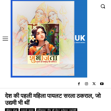
UK
LONDON NEWS
देश की पहली महिला पायलट सरला ठकराल, जो
उद्यमी भी थीं
जीवन योद्धा
नमस्ते भारत
इतिहास/ नींव की ईंट/ धरोहर/ स्वदेशी