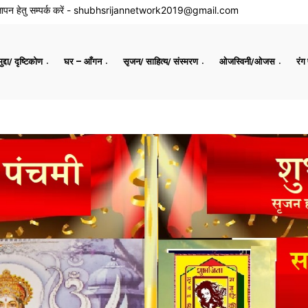
ापन हेतु सम्पर्क करें -
shubhsrijannetwork2019@gmail.com
द्दा/ दृष्टिकोण
घर – आँगन
सृजन/ साहित्य/ संस्मरण
ओजस्विनी/ओजस
रंग