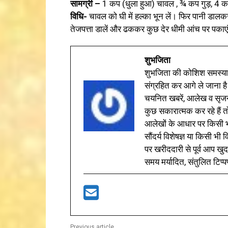
सामग्री –
1 कप (धुला हुआ) चावल , ¾ कप गुड़, 4 कप प
विधि-
चावल को घी में हल्का भून लें। फिर पानी डालक
तेजपत्ता डालें और ढककर कुछ देर धीमी आंच पर पकाए
शुभजिता
शुभजिता की कोशिश समस्याओ
संग्रहित कर आगे ले जाना है
चयनित खबरें, आलेख व सृज
कुछ सकारात्मक कर रहे हैं तो
आलेखों के आधार पर किसी भी 
सौंदर्य विशेषज्ञ या किसी भ
पर खरीददारी से पूर्व आप खुद
समय मर्यादित, संतुलित टिप्प
Previous article