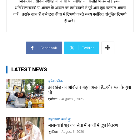
चिकित्सक, सौंदर्य विशेषज्ञ या किसी भी विशेषज्ञ की सलाह अवश्य लें। इसके
अतिरिक्त खबरों या ऑफर के आधार पर खरीददारी से पूर्व आप खुद पड़ताल अवश्य
करें। इसके साथ ही कमेन्ट्स बॉक्स में टिप्पणी करते समय मर्यादित, संतुलित टिप्पणी
ही करें।
Facebook
Twitter
LATEST NEWS
इम्पैक्ट फीचर
झारखंड का आंदोलन बहुत अलग है…और यहां के युवा
भी
शुभजिता
-
August 6, 2026
शहरनामा/ चलते हुए
मासव्यापी श्रावण सेवा में बच्चों में दूध वितरण
शुभजिता
-
August 6, 2026