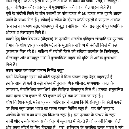
मिल रहे हैं। कोठी पहाड़ी में सम्राट अशोक के काल का पाषाण स्तूप, भीखमपुर में
बुद्ध व बोधिसत्व और दाउदपुर में पुरापाषाणिक औजार व शैलाश्रय मिले हैं।
यूपी के चंदौली जिले के तीन स्थानों पर पांच हजार से 50 हजार साल पुराने आदम
जाति के साक्ष्य मिले हैं। खोदाई व खोज के दौरान कोठी पहाड़ी में सम्राट अशोक
के काल का पाषाण स्तूप, भीखमपुर में बुद्ध व बोधिसत्व और दाउदपुर में पुरापाषाणिक
औजार व शैलाश्रय मिले हैं।
काशी हिंदू विश्वविद्यालय (बीएचयू) के प्राचीन भारतीय इतिहास संस्कृति एवं पुरातत्व
विभाग के शोध छात्र परमदीप पटेल के मुताबिक सर्वेक्षण में चंदौली जिले में कई
पुरास्थल मिल रहे हैं। सर्वेक्षण में चंदौली जिले की चकिया तहसील के फिरोजपुर,
भीखमपुर और दाउदपुर गांवों में पुरातात्विक महत्व की दृष्टि से अनेक पुरास्थल
मिले हैं।
उत्तर भारत का पहला पाषाण निर्मित स्तूप
इनमें फिरोजपुर ग्राम की कोठी पहाड़ी में मिला पाषाण स्तूप बेहद महत्वपूर्ण है।
इसके साथ ही यहां से बड़ी संख्या में पुरापाषाणिक औजार, मध्यपाषाण काल के
उपकरण, मेगालिथिक समाधियां और चित्रित शैलाश्रय मिले हैं। इनका अनुमानित
काल क्रम पांच हजार से 50 हजार वर्ष पूर्व तक का माना जा रहा है।
शोध निर्देशक प्रो. महेश प्रसाद अहिरवार ने बताया कि फिरोजपुर की कोठी पहाड़ी
पर मिला स्तूप उत्तर भारत का पहला पाषाण निर्मित स्तूप है। यह मौर्य सम्राट
अशोक के समय का बना एक विलक्षण स्तूप है। इस प्रकार के पत्थर के स्तूप
सांची और उसके आसपास के क्षेत्र में बहुतायत में मिलते हैं जो अपनी निर्माण शैली
और कला सौंदर्य के लिए विख्यात हैं। प्रो. अहिरवार के मुताबिक उत्तर भारत में नये