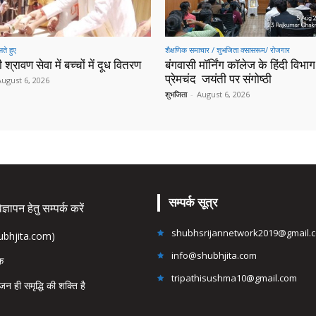
ते हुए
शैक्षणिक समाचार / शुभजिता क्सासरूम/ रोजगार
 श्रावण सेवा में बच्चों में दूध वितरण
बंगवासी मॉर्निंग कॉलेज के हिंदी विभाग 
प्रेमचंद जयंती पर संगोष्ठी
August 6, 2026
शुभजिता
-
August 6, 2026
सम्पर्क सूत्र
्ञापन हेतु सम्पर्क करें
shubhsrijannetwork2019@gmail.
hubhjita.com)
info@shubhjita.com
ंक
tripathisushma10@gmail.com
जन ही समृद्धि की शक्ति है