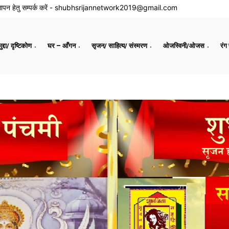
ापन हेतु सम्पर्क करें -
shubhsrijannetwork2019@gmail.com
द्दा/ दृष्टिकोण
घर – आँगन
सृजन/ साहित्य/ संस्मरण
ओजस्विनी/ओजस
रंग