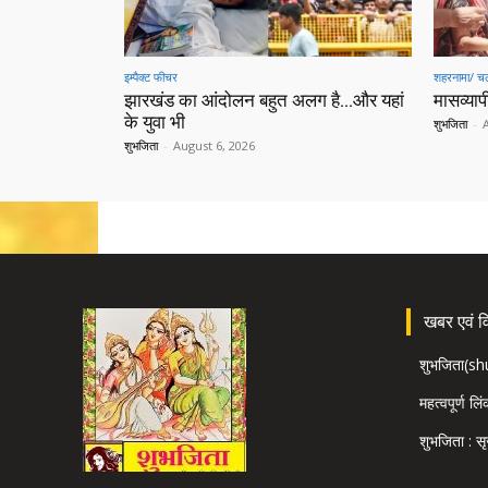
इम्पैक्ट फीचर
शहरनामा/ चल
झारखंड का आंदोलन बहुत अलग है…और यहां
मासव्यापी
के युवा भी
शुभजिता
-
शुभजिता
-
August 6, 2026
खबर एवं विज
शुभजिता(s
महत्वपूर्ण लि
शुभजिता : सृ