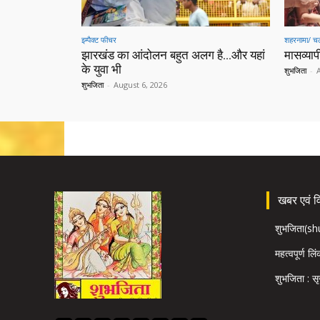
इम्पैक्ट फीचर
शहरनामा/ चल
झारखंड का आंदोलन बहुत अलग है…और यहां
मासव्यापी
के युवा भी
शुभजिता
-
शुभजिता
-
August 6, 2026
खबर एवं विज
शुभजिता(s
महत्वपूर्ण लि
शुभजिता : सृ