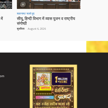
शहरनामा/ चलते हुए
में
सीयू, हिन्दी विभाग में व्यास पूजन व राष्ट्रीय
संगोष्ठी
शुभजिता
-
August 6, 2026
com