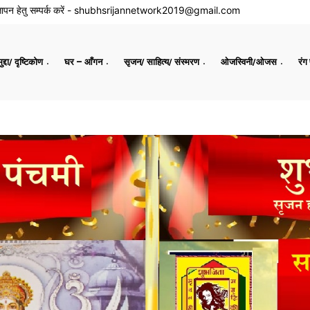
ापन हेतु सम्पर्क करें -
shubhsrijannetwork2019@gmail.com
द्दा/ दृष्टिकोण
घर – आँगन
सृजन/ साहित्य/ संस्मरण
ओजस्विनी/ओजस
रंग