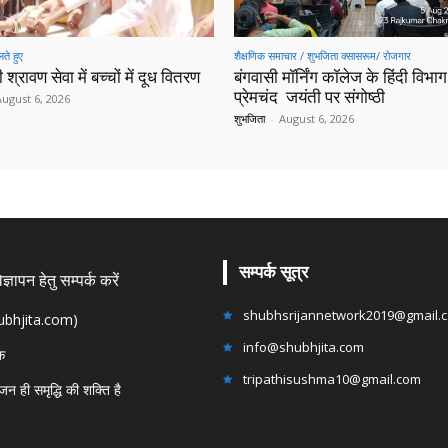
ते हुए
शैक्षणिक समाचार / शुभजिता क्सासरूम/ रोजगार
 श्रावण सेवा में बच्चों में दूध वितरण
बंगवासी मॉर्निंग कॉलेज के हिंदी विभाग 
प्रेमचंद जयंती पर संगोष्ठी
August 6, 2026
शुभजिता
-
August 6, 2026
सम्पर्क सूत्र
्ञापन हेतु सम्पर्क करें
shubhsrijannetwork2019@gmail.
hubhjita.com)
info@shubhjita.com
ंक
tripathisushma10@gmail.com
जन ही समृद्धि की शक्ति है