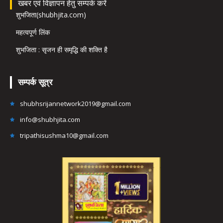
खबर एवं विज्ञापन हेतु सम्पर्क करें
शुभजिता(shubhjita.com)
महत्वपूर्ण लिंक
शुभजिता : सृजन ही समृद्धि की शक्ति है
सम्पर्क सूत्र
shubhsrijannetwork2019@gmail.com
info@shubhjita.com
tripathisushma10@gmail.com