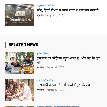
शहरनामा/ चलते हुए
सीयू, हिन्दी विभाग में व्यास पूजन व राष्ट्रीय संगोष्ठी
शुभजिता
-
August 6, 2026
RELATED NEWS
इम्पैक्ट फीचर
झारखंड का आंदोलन बहुत अलग है…और यहां के युवा
भी
शुभजिता
-
August 6, 2026
शहरनामा/ चलते हुए
मासव्यापी श्रावण सेवा में बच्चों में दूध वितरण
शुभजिता
-
August 6, 2026
शैक्षणिक समाचार / शुभजिता क्सासरूम/ रोजगार