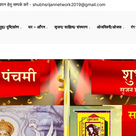
ापन हेतु सम्पर्क करें -
shubhsrijannetwork2019@gmail.com
द्दा/ दृष्टिकोण
घर – आँगन
सृजन/ साहित्य/ संस्मरण
ओजस्विनी/ओजस
रंग