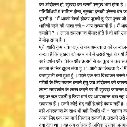
का आंदोलन हो, सुखदा का उसमें प्रमुख भाग होता है
गतिविधियों में शामिल होना, सुखदा इनकी प्रेरणा बन जा
पूछती है -‘ मैं आपसे बेशर्म होकर पूछती हूं, ऐसा पुरुष 
धारिणी रहने की आशा रखे – आप सत्यवादी हैं । मैं आपसे 
समझेंगे ? ।’ लाला समरकान्त बीमार होते हैं तो वही
बेजोड़ संगम है ।
प्रो. शांति कुमार के पत्र से जब अमरकांत को आन्दो
करता है कि सुखदा को पहचानने में उससे भूल हो गयी ह
सारे दर्शन और विवेक और उत्सर्ग से वह कुछ न कर सका,
लज्जा से सिर झुका लेता हूं ।’…आगे वह लिखता है -‘ मैं
कठपुतली बना हुआ हूं । पहले एक रूप दिखाकर उसने म
गरीबों के लिए मकान बनाने हेतु जब आंदोलन की जरू
लाला समरकांत के लाख कहने पर भी सुखदा जमानत की 
राह पर चल पड़ती है जिस मार्ग पर अमरकान्त चल रहा था 
उपासक हैं । उनमें कोई भेद नहीं है,कोई वैषम्य नहीं
वहीं अमरकान्त के साथ भी यही स्थिति थी – ‘शासन का
अपने लिए एक नया मार्ग निकाल सकती है, उसकी उसे ल
दबा देता था । वह अब अधिक से अधिक उसका अनुगामी 