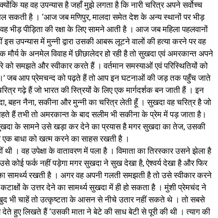
्योंकि यह वह उपन्यास है जहाँ मुझे लगता है कि नारी चरित्र अपने सर्वोच्च
ाल सकती है । ‘आज जब मणिपुर, मालदा समेत देश के अन्य स्थानों पर भीड़
 में वह भीड़ पीड़िता की रक्षा के लिए सामने आती है । आज जब महिला पहलवानों
ं इस उपन्यास में मुन्नी द्वारा उसकी आबरू लूटने वालों की हत्या करने पर वह
 मौर्य के अनमेल विवाह में छीछालेदर हो रही है तो सुखदा एवं अमरकान्त अपने
े को समझते और स्वीकार करते हैं । वर्तमान समस्याओं एवं परिस्थितियों को
 है।’ जब आप प्रेमचन्द को पढ़ते हैं तो आप इन घटनाओं की जड़ तक पहुँच जाते
ित्र गढ़े हैं जो भारत की स्त्रियों के लिए एक मार्गदर्शक बन जाती हैं । इन
दा, बहन नैना, सकीना और मुन्नी का चरित्र लेती हूँ । सुखदा वह चरित्र है जो
हते हैं तभी तो अमरकान्त के बाद सलीम भी सकीना के प्रेम में पड़ जाता है।
ुखदा के सामने उसे खड़ा कर देने का प्रयास है मगर सुखदा का तेज, उसकी
हर एक बाधा को खत्म करने का साहस रखती है ।
थी । वह उपेक्षा के वातावरण में पला है । विमाता का तिरस्कार उसने झेला है
े कोई फर्क नहीं पड़ेगा मगर सुखदा ने सुख देखा है, ऐश्वर्य देखा है और फिर
े का सामर्थ्य रखती है । अगर वह अपनी गलती समझती है तो उसे स्वीकार करने
ाक्षों के उत्तर देने का सामर्थ्य सुखदा में ही हो सकता है । मुंशी प्रेमचंद ने
ुद भी चाहें तो उत्कृष्टता के आसन से नीचे उतार नहीं सकते थे । तो सबसे
े हुए लिखते हैं ‘उसकी माता ने बेटे की साध बेटी से पूरी की थी । त्याग की