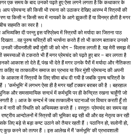
 हैं मगर एक समय के बाद उनको पढ़ते हुए ऐसा लगने लगता है कि कथाकार के
 । आप प्रेमचन्द की किसी भी रचना को उठाकर देखिए आरम्भ में स्त्रियों की
ण या किसी न किसी रूप में नायकों के आगे झुकती हैं या विनम्र होती है मगर
े बीच सहमति का स्वर है ।
 अभिव्यक्ति दी परन्तु इस परिप्रेक्ष्य में स्त्रियों को मर्यादा का जितना पाठ
 नहीं दिखता….वह पुरुष चरित्रों की भर्त्सना करते हैं तो भी कारण बताकर उनको
एं, उनकी जीवनशैली क्यों मुंशी जी को भोग – विलास लगती है..यह मेरी समझ में
मस्याओं से टकराते भी हैं मगर प्रेमचंद को पढ़ते हुए बार – बार लगता है
नको आकाश तो देते हैं, पंख भी देते हैं मगर उनके पैरों में मर्यादा और नैतिकता
िकता कहिए या तत्कालीन समाज का प्रभाव या फिर मुंशी प्रेमचन्द की अपनी
के आकाश में स्त्रियों के लिए सीमा बांध दी गयी है जबकि पुरुष चरित्रों के
 । ‘कर्मभूमि’ में लगभग ऐसा ही है मगर यहाँ टक्कर बराबर की है । बहरहाल
ुनिक और समसामायिक सन्दर्भ में कर्मभूमि पर ही केन्द्रित रखना चाहूँगी जो
ृति लगती है । आज के सन्दर्भ में जब तत्कालीन घटनाओं पर विचार करती हूँ तो
ज में नारी की स्थिति को अभिव्यक्त करते हैं । वस्तुतः प्रेमचंद का समय वह
ष्ट्रीय आन्दोलनों में स्त्रियों की भूमिका बढ़ रही थी और वह नेतृत्व कर रही
वह इसके लिए बड़े से बड़ा कष्ट उठाने को तैयार रहती हैं । पठानिन हो, सलोनी हो,
िए कुछ करने को तत्पर हैं । इस आलेख में मैं ‘कर्मभूमि’ की प्रभावशाली