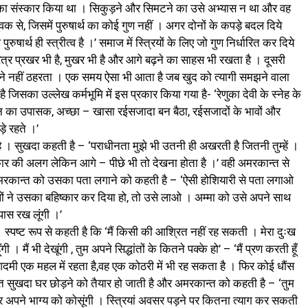
 संस्कार किया था । सिकुड़ने और सिमटने का उसे अभ्यास न था और वह
 युवक से, जिसमें पुरुषार्थ का कोई गुण नहीं । अगर दोनों के कपड़े बदल दिये
ुषार्थ ही स्त्रीत्व है ।’ समाज में स्त्रियों के लिए जो गुण निर्धारित कर दिये
चरित्र प्रखर भी है, मुखर भी है और आगे बढ़ने का साहस भी रखता है । दूसरी
े नहीं ठहरता । एक समय ऐसा भी आता है जब खुद को त्यागी समझने वाला
सका उल्लेख कर्मभूमि में इस प्रकार किया गया है- ‘रेणुका देवी के स्नेह के
न का उपासक, अच्छा – खासा रईसजादा बन बैठा, रईसजादों के भावों और
़े रहते ।’
है । सुखदा कहती है – ‘पराधीनता मुझे भी उतनी ही अखरती है जितनी तुम्हें ।
, सरकार की अलग लेकिन आगे – पीछे भी तो देखना होता है ।’ वही अमरकान्त से
 और अमरकान्त को उसका पता लगाने को कहती है – ‘ऐसी होशियारी से पता लगाओ
 ने उसका बहिष्कार कर दिया हो, तो उसे लाओ । अम्मा को उसे अपने साथ
पास रख लूंगी ।’
ै । स्पष्ट रूप से कहती है कि ‘मैं किसी की आश्रित नहीं रह सकती । मेरा दुःख
 मैं भी देखूंगी , तुम अपने सिद्धांतों के कितने पक्के हो’ – ‘मैं प्रण करती हूँ
दमी एक महल में रहता है,वह एक कोठरी में भी रह सकता है । फिर कोई धौंस
 सुखदा घर छोड़ने को तैयार हो जाती है और अमरकान्त को कहती है – ‘तुम
 और अपने भाग्य को कोसूंगी । स्त्रियां अवसर पड़ने पर कितना त्याग कर सकती