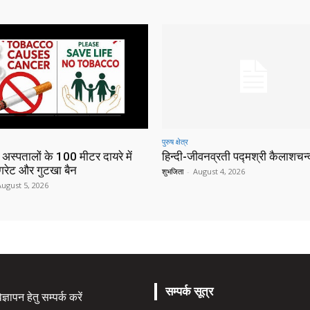
पुरुष क्षेत्र
 अस्पतालों के 100 मीटर दायरे में
हिन्‍दी-जीवनव्रती पद्मश्री कैलाशचन्‍द
िगरेट और गुटखा बैन
शुभजिता
-
August 4, 2026
August 5, 2026
सम्पर्क सूत्र
्ञापन हेतु सम्पर्क करें