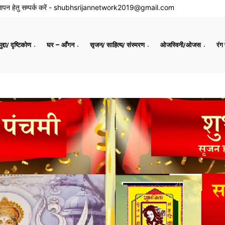
ापन हेतु सम्पर्क करें -
shubhsrijannetwork2019@gmail.com
द्दा/ दृष्टिकोण
घर – आँगन
सृजन/ साहित्य/ संस्मरण
ओजस्विनी/ओजस
रंग