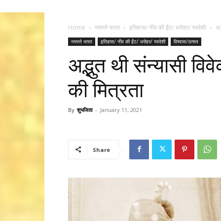
Home
नमस्ते भारत
इतिहास/ नींव की ईंट/ धरोहर/ स्वदेशी
अद
नमस्ते भारत
इतिहास/ नींव की ईंट/ धरोहर/ स्वदेशी
विश्वास/उत्सव
अद्भुत थी संन्यासी व
की मित्रता
By
शुभजिता
-
January 11, 2021
Share