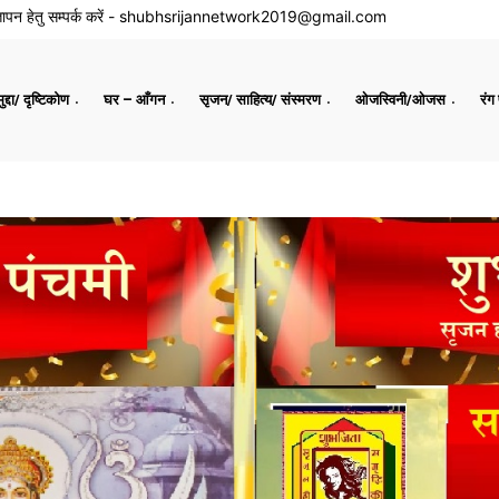
ापन हेतु सम्पर्क करें -
shubhsrijannetwork2019@gmail.com
द्दा/ दृष्टिकोण
घर – आँगन
सृजन/ साहित्य/ संस्मरण
ओजस्विनी/ओजस
रंग