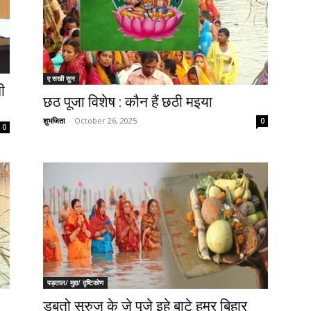
ए सखी सुन
ी
छठ पूजा विशेष : कौन हैं छठी मइया
शुभजिता
-
October 26, 2025
0
0
पड़ताल/ मुद्दा/ दृष्टिकोण
डूबतो सुरुज के जे पूजे इहे बाटे हमर बिहार