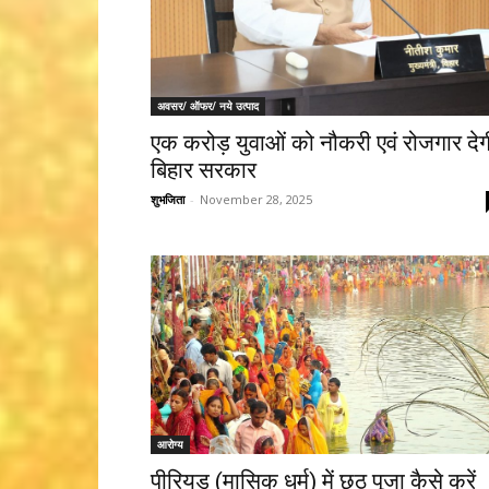
अवसर/ ऑफर/ नये उत्पाद
एक करोड़ युवाओं को नौकरी एवं रोजगार देग
बिहार सरकार
शुभजिता
-
November 28, 2025
आरोग्य
पीरियड (मासिक धर्म) में छठ पूजा कैसे करें