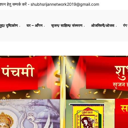
ापन हेतु सम्पर्क करें -
shubhsrijannetwork2019@gmail.com
द्दा/ दृष्टिकोण
घर – आँगन
सृजन/ साहित्य/ संस्मरण
ओजस्विनी/ओजस
रंग