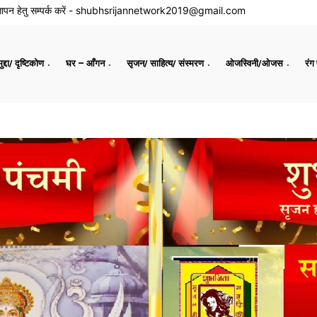
ापन हेतु सम्पर्क करें -
shubhsrijannetwork2019@gmail.com
द्दा/ दृष्टिकोण
घर – आँगन
सृजन/ साहित्य/ संस्मरण
ओजस्विनी/ओजस
रंग