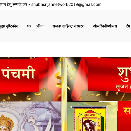
ापन हेतु सम्पर्क करें -
shubhsrijannetwork2019@gmail.com
द्दा/ दृष्टिकोण
घर – आँगन
सृजन/ साहित्य/ संस्मरण
ओजस्विनी/ओजस
रंग