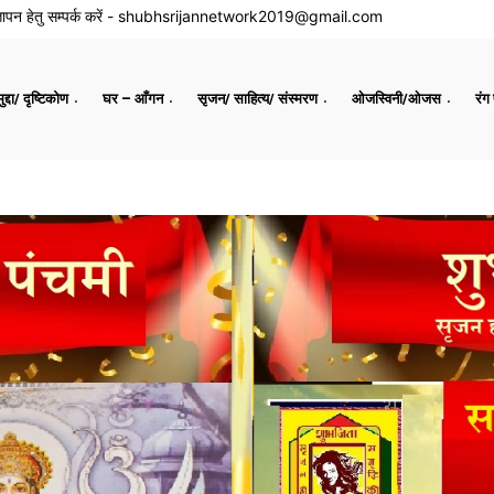
ापन हेतु सम्पर्क करें -
shubhsrijannetwork2019@gmail.com
द्दा/ दृष्टिकोण
घर – आँगन
सृजन/ साहित्य/ संस्मरण
ओजस्विनी/ओजस
रंग