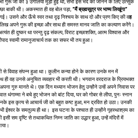
ी गुरू जी की ३ उंगलियां मुड़ी हुई थी, सभी इस भेद को जानने के लिए उत्सुक
्छा बाकी थी। अकस्मात ही वह बोल पड़ा,
“
मैं
ब्रह्मसूत्र
पर
भाष्य
लिखूंगा
“
 गई। उसने और ऊँचे स्वर तथा दृढ़ निश्चय के साथ दो और प्रण किए की व
ह
लिख अपने गुरू की इच्छा और साथ ही समस्त मानव जाति का कल्याण करेंगे।
्यंत ही दुष्कर था परन्तु दृढ़ संकल्प, विराट इच्छाशक्ति, आत्म विश्वास और
े श्रीपाद स्वामी रामानुजाचार्य तक का सफर भी तय हुआ।
ती से विवाह संपन्न हुआ था। कुलीन कन्या होने के कारण उनके मन में
ा साथ ही वह उनसे अनुचित व्यवहार भी करती थी। भगवान वरदराज के प्रियभक्त
य अपना गुरु मानते थे। एक दिन मध्यान भोजन हेतु उन्होंने उन्हें अपने निवास पर
थंगाम्मा ने बचे हुए भोजन को बांट दिया, घर को गोबर से लीपा, पुनः स्नान
के इस कृत्य से आचार्य जी को बहुत कष्ट हुआ, मन द्रवित हो उठा। उनकी
ात्र भी ईश्वर के समतुल्य ही था। इस घटना के पश्चात ही उन्होंने गृहस्थाश्रम का
सम दृष्टि से तथाकथित निम्न जाति का उद्धार हुआ, उन्हें मंदिरों में
बनाया।