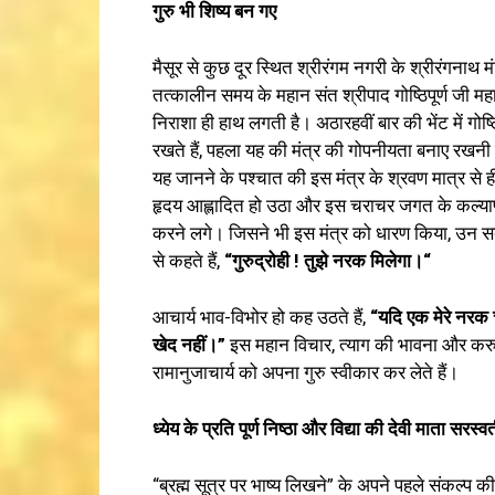
गुरु
भी
शिष्य
बन
गए
मैसूर से कुछ दूर स्थित श्रीरंगम नगरी के श्रीरंगनाथ मं
तत्कालीन समय के महान संत श्रीपाद गोष्ठिपूर्ण जी महा
निराशा ही हाथ लगती है। अठारहवीं बार की भेंट में गोष्ठ
रखते हैं, पहला यह की मंत्र की गोपनीयता बनाए रखनी 
यह जानने के पश्चात की इस मंत्र के श्रवण मात्र से ह
हृदय आह्लादित हो उठा और इस चराचर जगत के कल्याण ह
करने लगे। जिसने भी इस मंत्र को धारण किया, उन सबका
से कहते हैं,
“
गुरु
द्रोही
!
तुझ
नरक
मिल
ेगा।
“
आचार्य भाव-विभोर हो कह उठते हैं,
“
यदि
एक
मेरे
नरक
खेद
नहीं
।
”
इस महान विचार, त्याग की भावना और करुणाम
रामानुजाचार्य को अपना गुरु स्वीकार कर लेते हैं।
ध्येय
के
प्रति
पूर्ण
निष्ठा
और
विद्या
की
देव
माता
सरस्व
“ब्रह्म सूत्र पर भाष्य लिखने” के अपने पहले संकल्प की 