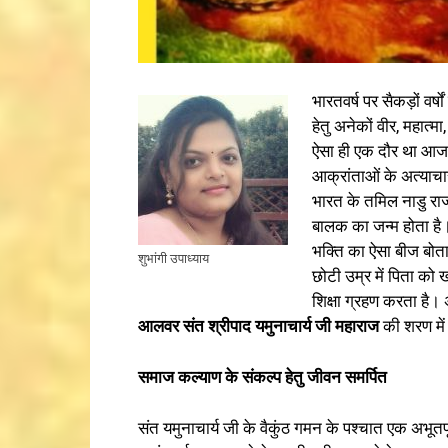
भारतवर्ष पर सैकड़ों वर
हेतु अनेकों वीर, महात्
ऐसा ही एक दौर था आज 
आक्रांताओं के अत्याचा
भारत के तमिल नाडु राज्य
बालक का जन्म होता है
भक्ति का ऐसा बीज बोता
शुभांगी उपाध्याय
छोटी उम्र में पिता को
शिक्षा ग्रहण करता है
आलवर
संत
श्री
पाद
यमुनाच
ार्य
जी
महाराज
की शरण में
समा
ज
कल्याण
के
संकल्प
हेतु
जीवन
समर्पित
संत यमुनाचार्य जी के वैकुंठ गमन के पश्चात एक अभू