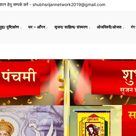
ापन हेतु सम्पर्क करें -
shubhsrijannetwork2019@gmail.com
द्दा/ दृष्टिकोण
घर – आँगन
सृजन/ साहित्य/ संस्मरण
ओजस्विनी/ओजस
रंग