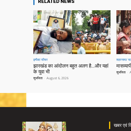
RELATED NEWS
इम्पैक्ट फीचर
शहरनामा/ चल
झारखंड का आंदोलन बहुत अलग है…और यहां
मासव्यापी
के युवा भी
शुभजिता
-
शुभजिता
-
August 6, 2026
खबर एवं विज