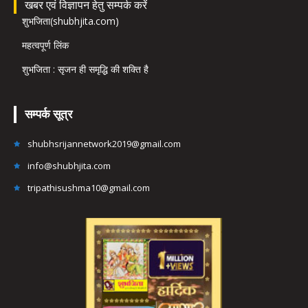
खबर एवं विज्ञापन हेतु सम्पर्क करें
शुभजिता(shubhjita.com)
महत्वपूर्ण लिंक
शुभजिता : सृजन ही समृद्धि की शक्ति है
सम्पर्क सूत्र
shubhsrijannetwork2019@gmail.com
info@shubhjita.com
tripathisushma10@gmail.com