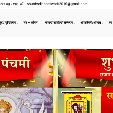
ापन हेतु सम्पर्क करें -
shubhsrijannetwork2019@gmail.com
द्दा/ दृष्टिकोण
घर – आँगन
सृजन/ साहित्य/ संस्मरण
ओजस्विनी/ओजस
रंग