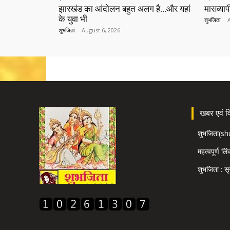
झारखंड का आंदोलन बहुत अलग है…और यहां
मासव्यापी
के युवा भी
शुभजिता
-
शुभजिता
-
August 6, 2026
खबर एवं विज
शुभजिता(s
महत्वपूर्ण लि
शुभजिता : सृ