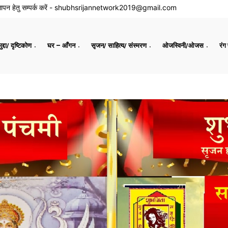
ापन हेतु सम्पर्क करें -
shubhsrijannetwork2019@gmail.com
द्दा/ दृष्टिकोण
घर – आँगन
सृजन/ साहित्य/ संस्मरण
ओजस्विनी/ओजस
रंग