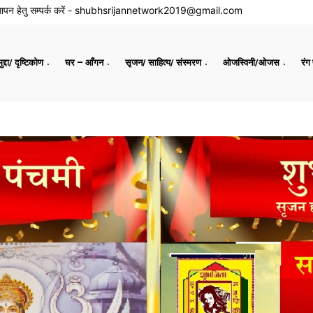
ापन हेतु सम्पर्क करें -
shubhsrijannetwork2019@gmail.com
द्दा/ दृष्टिकोण
घर – आँगन
सृजन/ साहित्य/ संस्मरण
ओजस्विनी/ओजस
रंग