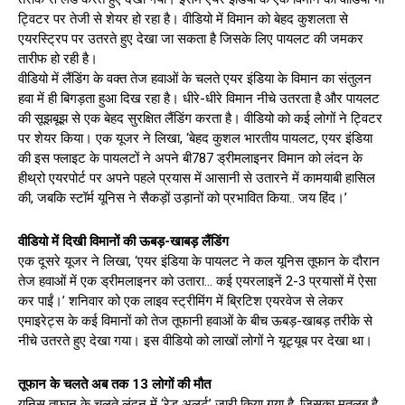
ट्विटर पर तेजी से शेयर हो रहा है। वीडियो में विमान को बेहद कुशलता से
एयरस्ट्रिप पर उतरते हुए देखा जा सकता है जिसके लिए पायलट की जमकर
तारीफ हो रही है।
वीडियो में लैंडिंग के वक्त तेज हवाओं के चलते एयर इंडिया के विमान का संतुलन
हवा में ही बिगड़ता हुआ दिख रहा है। धीरे-धीरे विमान नीचे उतरता है और पायलट
की सूझबूझ से एक बेहद सुरक्षित लैंडिंग करता है। वीडियो को कई लोगों ने ट्विटर
पर शेयर किया। एक यूजर ने लिखा, ‘बेहद कुशल भारतीय पायलट, एयर इंडिया
की इस फ्लाइट के पायलटों ने अपने बी787 ड्रीमलाइनर विमान को लंदन के
हीथ्रो एयरपोर्ट पर अपने पहले प्रयास में आसानी से उतारने में कामयाबी हासिल
की, जबकि स्टॉर्म यूनिस ने सैकड़ों उड़ानों को प्रभावित किया.. जय हिंद।’
वीडियो में दिखी विमानों की ऊबड़-खाबड़ लैंडिंग
एक दूसरे यूजर ने लिखा, ‘एयर इंडिया के पायलट ने कल यूनिस तूफान के दौरान
तेज हवाओं में एक ड्रीमलाइनर को उतारा… कई एयरलाइनें 2-3 प्रयासों में ऐसा
कर पाईं।’ शनिवार को एक लाइव स्ट्रीमिंग में ब्रिटिश एयरवेज से लेकर
एमाइरेट्स के कई विमानों को तेज तूफानी हवाओं के बीच ऊबड़-खाबड़ तरीके से
नीचे उतरते हुए देखा गया। इस वीडियो को लाखों लोगों ने यूट्यूब पर देखा था।
तूफान के चलते अब तक 13 लोगों की मौत
यूनिस तूफान के चलते लंदन में ‘रेड अलर्ट’ जारी किया गया है, जिसका मतलब है