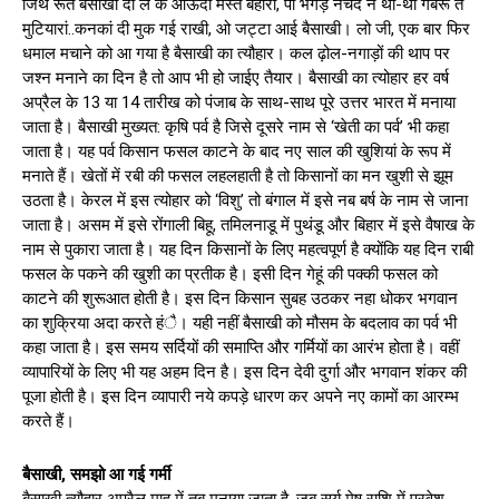
जिथे रूत बैसाखी दी लै के आऊंदी मस्त बहारां, पा भंगड़े नचदे ने थां-थां गबरू ते
मुटियारां..कनकां दी मुक गई राखी, ओ जट्टा आई बैसाखी। लो जी, एक बार फिर
धमाल मचाने को आ गया है बैसाखी का त्यौहार। कल ढ़ोल-नगाड़ों की थाप पर
जश्न मनाने का दिन है तो आप भी हो जाईए तैयार। बैसाखी का त्योहार हर वर्ष
अप्रैल के 13 या 14 तारीख को पंजाब के साथ-साथ पूरे उत्तर भारत में मनाया
जाता है। बैसाखी मुख्यत: कृषि पर्व है जिसे दूसरे नाम से ‘खेती का पर्व’ भी कहा
जाता है। यह पर्व किसान फसल काटने के बाद नए साल की खुशियां के रूप में
मनाते हैं। खेतों में रबी की फसल लहलहाती है तो किसानों का मन खुशी से झूम
उठता है। केरल में इस त्योहार को ‘विशु’ तो बंगाल में इसे नब बर्ष के नाम से जाना
जाता है। असम में इसे रोंगाली बिहू, तमिलनाडू में पुथंडू और बिहार में इसे वैषाख के
नाम से पुकारा जाता है। यह दिन किसानों के लिए महत्वपूर्ण है क्योंकि यह दिन राबी
फसल के पकने की खुशी का प्रतीक है। इसी दिन गेहूं की पक्की फसल को
काटने की शुरूआत होती है। इस दिन किसान सुबह उठकर नहा धोकर भगवान
का शुक्रिया अदा करते हंै। यही नहीं बैसाखी को मौसम के बदलाव का पर्व भी
कहा जाता है। इस समय सर्दियों की समाप्ति और गर्मियों का आरंभ होता है। वहीं
व्यापारियों के लिए भी यह अहम दिन है। इस दिन देवी दुर्गा और भगवान शंकर की
पूजा होती है। इस दिन व्यापारी नये कपड़े धारण कर अपने नए कामों का आरम्भ
करते हैं।
बैसाखी, समझो आ गई गर्मी
बैसाखी त्यौहार अप्रैल माह में तब मनाया जाता है, जब सूर्य मेष राशि में प्रवेश