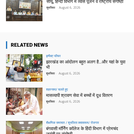
सीयू, हिन्दी विभाग में व्यास पूजन व राष्ट्रीय संगोष्ठी
शुभजिता
-
August 6, 2026
RELATED NEWS
इम्पैक्ट फीचर
झारखंड का आंदोलन बहुत अलग है…और यहां के युवा
भी
शुभजिता
-
August 6, 2026
शहरनामा/ चलते हुए
मासव्यापी श्रावण सेवा में बच्चों में दूध वितरण
शुभजिता
-
August 6, 2026
शैक्षणिक समाचार / शुभजिता क्सासरूम/ रोजगार
बंगवासी मॉर्निंग कॉलेज के हिंदी विभाग में प्रेमचंद