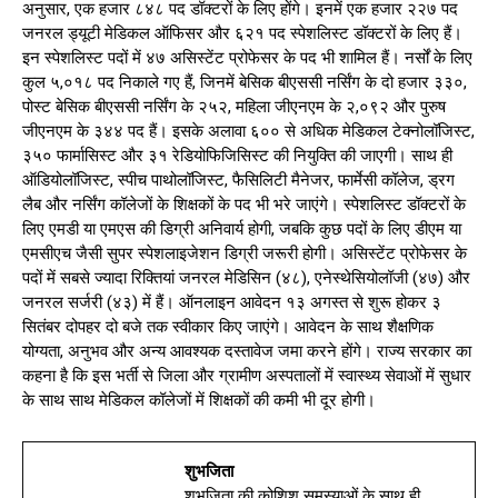
अनुसार, एक हजार ८४८ पद डॉक्टरों के लिए होंगे। इनमें एक हजार २२७ पद
जनरल ड्यूटी मेडिकल ऑफिसर और ६२१ पद स्पेशलिस्ट डॉक्टरों के लिए हैं।
इन स्पेशलिस्ट पदों में ४७ असिस्टेंट प्रोफेसर के पद भी शामिल हैं। नर्सों के लिए
कुल ५,०१८ पद निकाले गए हैं, जिनमें बेसिक बीएससी नर्सिंग के दो हजार ३३०,
पोस्ट बेसिक बीएससी नर्सिंग के २५२, महिला जीएनएम के २,०९२ और पुरुष
जीएनएम के ३४४ पद हैं। इसके अलावा ६०० से अधिक मेडिकल टेक्नोलॉजिस्ट,
३५० फार्मासिस्ट और ३१ रेडियोफिजिसिस्ट की नियुक्ति की जाएगी। साथ ही
ऑडियोलॉजिस्ट, स्पीच पाथोलॉजिस्ट, फैसिलिटी मैनेजर, फार्मेसी कॉलेज, ड्रग
लैब और नर्सिंग कॉलेजों के शिक्षकों के पद भी भरे जाएंगे। स्पेशलिस्ट डॉक्टरों के
लिए एमडी या एमएस की डिग्री अनिवार्य होगी, जबकि कुछ पदों के लिए डीएम या
एमसीएच जैसी सुपर स्पेशलाइजेशन डिग्री जरूरी होगी। असिस्टेंट प्रोफेसर के
पदों में सबसे ज्यादा रिक्तियां जनरल मेडिसिन (४८), एनेस्थेसियोलॉजी (४७) और
जनरल सर्जरी (४३) में हैं। ऑनलाइन आवेदन १३ अगस्त से शुरू होकर ३
सितंबर दोपहर दो बजे तक स्वीकार किए जाएंगे। आवेदन के साथ शैक्षणिक
योग्यता, अनुभव और अन्य आवश्यक दस्तावेज जमा करने होंगे। राज्य सरकार का
कहना है कि इस भर्ती से जिला और ग्रामीण अस्पतालों में स्वास्थ्य सेवाओं में सुधार
के साथ साथ मेडिकल कॉलेजों में शिक्षकों की कमी भी दूर होगी।
शुभजिता
शुभजिता की कोशिश समस्याओं के साथ ही