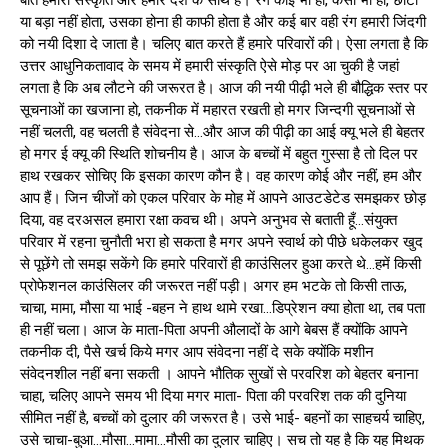
या बड़ा नहीं होता, उसका होना ही काफी होता है और कई बार वही रंग हमारी जिंदगी
को नयी दिशा दे जाता है। चलिए बात करते हैं हमारे परिवारों की। ऐसा लगता है कि
उत्तर आधुनिकतावाद के समय में हमारी संस्कृति ऐसे मोड़ पर आ चुकी है जहां
लगता है कि अब लौटने की जरूरत है। आज की नयी पीढ़ी भले ही बौद्धिक स्तर पर
सूचनाओं का खजाना हो, तकनीक में महारत रखती हो मगर जिन्दगी सूचनाओं से
नहीं चलती, वह चलती है संवेदना से…और आज की पीढ़ी का आई क्यू भले ही बेहतर
हो मगर ई क्यू की स्थिति शोचनीय है। आज के बच्चों में बहुत गुस्सा है तो दिल पर
हाथ रखकर सोचिए कि इसका कारण कौन है। वह कारण कोई और नहीं, हम और
आप हैं। जिन चीजों को एकल परिवार के मोह में आपने आउटडेटेड समझकर छोड़
दिया, वह दरअसल हमारा रक्षा कवच थी। अपने अनुभव से बताती हूँ…संयुक्त
परिवार में रहना चुनौती भरा हो सकता है मगर अपने स्वार्थ को पीछे धकेलकर खुद
से पूछेंगे तो समझ सकेंगे कि हमारे परिवारों ही काउंसिलर हुआ करते थे…हमें किसी
प्रोफेशनल काउंसिलर की जरूरत नहीं पड़ी। अगर हम भटके तो किसी ताऊ,
चाचा, मामा, मौसा या भाई -बहन ने हाथ थामे रखा…डिप्रेशन क्या होता था, तब पता
ही नहीं चला। आज के माता-पिता अपनी औलादों के आगे बेबस हैं क्योंकि आपने
तकनीक दी, पैसे खर्च किये मगर आप संवेदना नहीं दे सके क्योंकि मशीन
संवेदनशील नहीं बना सकती । आपने भौतिक सुखों से परवरिश को बेहतर बनाना
चाहा, चलिए आपने समय भी दिया मगर माता- पिता की परवरिश तक की दुनिया
सीमित नहीं है, बच्चों को दुलार की जरूरत है। उसे भाई- बहनों का साहचर्य चाहिए,
उसे चाचा-बुआ…मौसा…मामा…मौसी का दुलार चाहिए। सच तो यह है कि यह मिथक