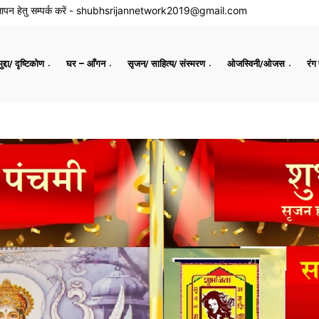
ापन हेतु सम्पर्क करें -
shubhsrijannetwork2019@gmail.com
द्दा/ दृष्टिकोण
घर – आँगन
सृजन/ साहित्य/ संस्मरण
ओजस्विनी/ओजस
रंग