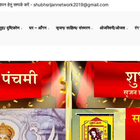
ापन हेतु सम्पर्क करें -
shubhsrijannetwork2019@gmail.com
द्दा/ दृष्टिकोण
घर – आँगन
सृजन/ साहित्य/ संस्मरण
ओजस्विनी/ओजस
रंग