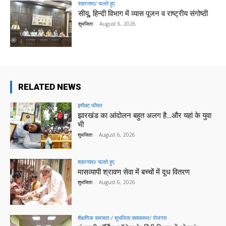
शहरनामा/ चलते हुए
सीयू, हिन्दी विभाग में व्यास पूजन व राष्ट्रीय संगोष्ठी
शुभजिता
-
August 6, 2026
RELATED NEWS
इम्पैक्ट फीचर
झारखंड का आंदोलन बहुत अलग है…और यहां के युवा
भी
शुभजिता
-
August 6, 2026
शहरनामा/ चलते हुए
मासव्यापी श्रावण सेवा में बच्चों में दूध वितरण
शुभजिता
-
August 6, 2026
शैक्षणिक समाचार / शुभजिता क्सासरूम/ रोजगार