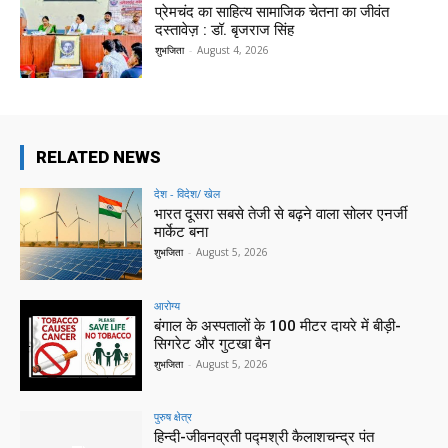
प्रेमचंद का साहित्य सामाजिक चेतना का जीवंत
दस्तावेज़ : डॉ. बृजराज सिंह
शुभजिता
-
August 4, 2026
RELATED NEWS
देश - विदेश/ खेल
भारत दूसरा सबसे तेजी से बढ़ने वाला सोलर एनर्जी
मार्केट बना
शुभजिता
-
August 5, 2026
आरोग्य
बंगाल के अस्पतालों के 100 मीटर दायरे में बीड़ी-
सिगरेट और गुटखा बैन
शुभजिता
-
August 5, 2026
पुरुष क्षेत्र
हिन्‍दी-जीवनव्रती पद्मश्री कैलाशचन्‍द्र पंत