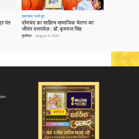
शहरनामा/ चलते हुए
्र पंत
प्रेमचंद का साहित्य सामाजिक चेतना का
जीवंत दस्तावेज़ : डॉ. बृजराज सिंह
शुभजिता
-
August 4, 2026
com