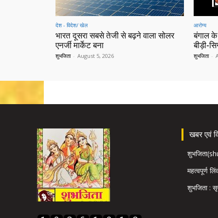
देश - विदेश/ खेल
आरोग्य
भारत दूसरा सबसे तेजी से बढ़ने वाला सोलर
बंगाल के
एनर्जी मार्केट बना
बीड़ी-स
शुभजिता
-
August 5, 2026
शुभजिता
-
खबर एवं विज
शुभजिता(s
महत्वपूर्ण लि
शुभजिता : सृ