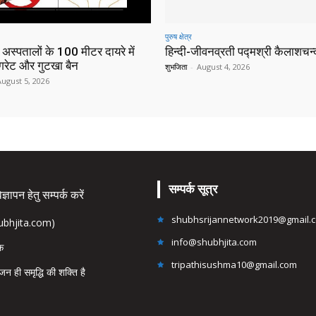
पुरुष क्षेत्र
 अस्पतालों के 100 मीटर दायरे में
हिन्‍दी-जीवनव्रती पद्मश्री कैलाशचन्‍द
िगरेट और गुटखा बैन
शुभजिता
-
August 4, 2026
August 5, 2026
सम्पर्क सूत्र
्ञापन हेतु सम्पर्क करें
shubhsrijannetwork2019@gmail.
hubhjita.com)
info@shubhjita.com
ंक
tripathisushma10@gmail.com
जन ही समृद्धि की शक्ति है