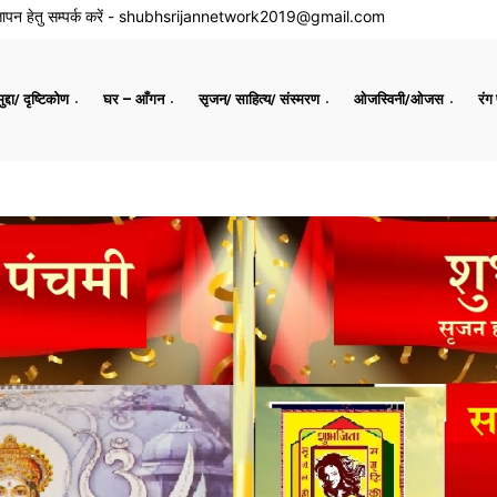
ापन हेतु सम्पर्क करें -
shubhsrijannetwork2019@gmail.com
द्दा/ दृष्टिकोण
घर – आँगन
सृजन/ साहित्य/ संस्मरण
ओजस्विनी/ओजस
रंग