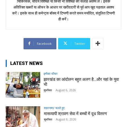
चिकित्सक, सौंदर्य विशेषज्ञ या किसी भी विशेषज्ञ की सलाह अवश्य लें। इसके
अतिरिक्त खबरों या ऑफर के आधार पर खरीददारी से पूर्व आप खुद पड़ताल अवश्य
करें। इसके साथ ही कमेन्ट्स बॉक्स में टिप्पणी करते समय मर्यादित, संतुलित टिप्पणी
ही करें।
Facebook
Twitter
LATEST NEWS
इम्पैक्ट फीचर
झारखंड का आंदोलन बहुत अलग है…और यहां के युवा
भी
शुभजिता
-
August 6, 2026
शहरनामा/ चलते हुए
मासव्यापी श्रावण सेवा में बच्चों में दूध वितरण
शुभजिता
-
August 6, 2026