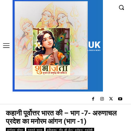
UK
LONDON NEWS
कहानी पूर्वोत्तर भारत की – भाग -7- अरुणाचल
प्रदेश का मनोरम आंगन (भाग -1)
इम्पैक्ट फीचर
नमस्ते भारत
इतिहास/ नींव की ईंट/ धरोहर/ स्वदेशी