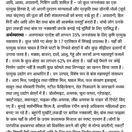
आदि, आका, अपातानी, निशिंग आदि शामिल हैं – जो कुल जनसंख्या का एक
प्रमुख हिस्सा है, जो अपनी पुरातन मान्यताओं और प्रकृति तथा डोनयी-पोलो (सूर्य
तथा चंद्रमा) की पूजा की देशी संकल्पनाओं को बनाए रखे हुए हैं। अपातानी, हिल
मिरी और आदि लोग बेंत तथा बांस की आकर्षक वस्तुएँ बनाते हैं। वांचो लोग उनके
द्वारा लकड़ी तथा बांस पर नक्काशी करके बनाई गई मूर्तियों के लिए प्रसिद्ध हैं।
अर्थव्यवस्था
– अरुणाचल प्रदेश की लगभग 35% जनसंख्या के लिए कृषि प्रमुख
व्यवसाय है। कुल जोते गए क्षेत्र के 17 प्रतिशत में सिंचाई उपलब्ध है। यहाँ की
प्रमुख फसल चावल है जिसे घाटी के निचले क्षेत्रों में और कुछ सीढ़ीदार ढलानों में
उगाया जाता है। मक्का, बाजरा, दालें, आलू, गेहूं और सरसों अन्य महत्वपूर्ण फसलें
हैं। राज्य के कुल क्षेत्र का लगभग 62% वन क्षेत्र है। यहाँ बड़े पैमाने पर कोई
निर्माण उद्योग नहीं है तथापि कुछ कोयले तथा लिग्नाइट का खनन किया जाता है।
प्रमुख उद्योग वन आधारित हैं। वन उत्पाद, विशेष रूप से बांस महत्वपूर्ण संसाधन
है। आरा मिल, प्लाईवुड तथा पोशिश मिल, चावल मिल, फल संरक्षण इकाइयां,
साबुन तथा मोमबत्ती निर्माण, स्टील फैब्रिकेशन, तेल निकालने के कारखाने मध्यम
तथा लघु उद्योग क्षेत्रों में हैं। डोलोमाइट, अयस्क, चूना पत्थर, ग्रेफ़ाइट,
क्वार्टजाइट, क्यानाइट, माइका लौह-अयस्क, ताँबा अयस्क के भंडार भी रिपोर्ट किए
गए हैं। बुनाई सार्वभौमिक शिल्प है, अत्यधिक रंगीन कपड़े अधिकतर महिलाओं द्वारा
बनाए जा रहे हैं। बहुरंगी मुखौटे,लकड़ी पर बारीक नक्काशी, बेंत, बांस तथा फाइबर
के काम यहाँ के लोगों के उत्तम कलात्मक मिजाज का स्पष्ट प्रमाण हैं।लोगों के
पारंपरिक हथकरघा कौशल को विकसित करने की दृष्टि से मोन्पा कालीनों, स्कर्टों