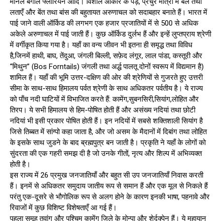
मोनल बंगाल फ्लोरियन आदि। विशाल आकार के पेड़, प्रचुर मात्रा में बेल तथा
लताएँ और बेंत तथा बांस की बहुतायत अरुणाचल को सदाबहार बनाते हैं। भारत में
पाई जाने वाली ऑर्किड की लगभग एक हजार प्रजातियों में से 500 से अधिक
अकेले अरुणाचल में पाई जाती हैं। कुछ ऑर्किड दुर्लभ हैं और इन्हें लुप्तप्राय श्रेणी
में वर्गीकृत किया गया है। यहाँ का वन्य जीवन भी इतना ही समृद्ध तथा विविध
है,जिनमें हाथी, बाघ, तेंदुआ, जंगली बिल्ली, सफ़ेद लंगूर, लाल पांडा, कस्तूरी और
“मिथुन” (Bos Forntails) जंगली तथा अर्द्ध पालतू दोनों स्वरूप में विद्यमान है)
शामिल हैं। यहाँ की भूमि उत्तर-दक्षिण की ओर की श्रेणियों से गुजरते हुए उत्तरी
सीमा के साथ-साथ हिमालय पर्वत श्रेणी के साथ अधिकतर पर्वतीय है। ये राज्य
को पाँच नदी घाटियों में विभाजित करते हैं: कामेंग,सुबनसिरी,सियांग,लोहित और
तिरप। ये सभी हिमालय से हिम-पोषित होती हैं और असंख्य नदियां तथा छोटी
नदियां भी इसी प्रकार पोषित होती हैं। इन नदियों में सबसे शक्तिशाली सियांग है
जिसे तिब्बत में सांग्पो कहा जाता है, और जो असम के मैदानों में दिबांग तथा लोहित
के इसके साथ जुडने के बाद ब्रह्मपुत्र बन जाती है। प्रकृति ने यहाँ के लोगों को
सुंदरता की एक गहरी समझ दी है जो उनके गीतों, नृत्य और शिल्प में अभिव्यक्त
होती है।
इस राज्य में 26 प्रमुख जनजातियाँ और बहुत सी उप जनजातियाँ निवास करती
हैं। इनमें से अधिकतर समुदाय जातीय रूप से समान हैं और एक मूल से निकले हैं
परंतु एक-दूसरे से भौगोलिक रूप से अलग होने के कारण इनकी भाषा, पहनावे और
रिवाजों में कुछ विशिष्ट विशेषताएँ आ गई हैं।
पहला समूह तवांग और पश्चिम कामेंग जिले के मोन्पा और शेर्दुक्पेन हैं। ये महायान