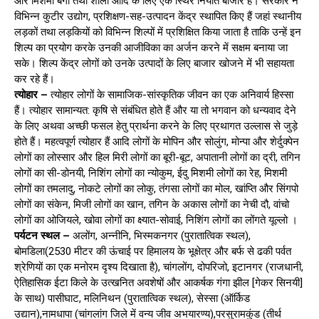
और मिशमी बैगों तथा शॉलों आदि के लिए एक स्थिर निर्यात बाजार है। सरकार ने
विभिन्न कुटीर उद्योग, प्रशिक्षण-सह-उत्पादन केंद्र स्थापित किए हैं जहां स्थानीय
लड़कों तथा लड़कियों को विभिन्न शिल्पों में प्रशिक्षित किया जाता है ताकि उन्हें इन
शिल्प का प्रयोग करके उनकी आजीविका का अर्जन करने में सक्षम बनाया जा
सके। शिल्प केंद्र लोगों को उनके उत्पादों के लिए बाजार खोजने में भी सहायता
कर रहे हैं।
त्योहार –
त्योहार लोगों के सामाजिक-सांस्कृतिक जीवन का एक अनिवार्य हिस्सा
हैं। त्योहार सामान्यत: कृषि से संबंधित होते हैं और या तो भगवान को धन्यवाद देने
के लिए अथवा अच्छी फसल हेतु प्रार्थना करने के लिए प्रथागत उल्लास से जुड़े
होते हैं। महत्वपूर्ण त्योहार हैं आदि लोगों के मोपिन और सोलुंग, मोन्पा और शेर्दुक्पेन
लोगों का लोस्सार और हिल मिरी लोगों का बूरी-बूट, अपातानी लोगों का द्री, तगिन
लोगों का सी-डोनयी, निशिंग लोगों का न्योकुम, ईदु मिशमी लोगों का रेह, मिशमी
लोगों का तमलादु, नोकटे लोगों का लोकु, तंगसा लोगों का मोल, खांप्ति और सिंगपो
लोगों का संकेन, मिजी लोगों का खान, तगिन के अकास लोगों का नेची दौ, वांचो
लोगों का ओजियले, खोवा लोगों का क्ष्यात-सोवाई, निशिंग लोगों का लोंगते यूल्लो ।
पर्यटन स्थल –
अलोंग, अन्नीनि, भिस्मकनगर (पुरातात्विक स्थल),
बोमडिला(2530 मीटर की ऊंचाई पर हिमालय के भूक्षेत्र और बर्फ से ढकी पर्वत
श्रेणियों का एक मनोरम दृश्य दिखाता है), चांगलोंग, दोपरिजो, इटानगर (राजधानी,
ऐतिहासिक ईटा किले के उत्खनित अवशेषों और आकर्षक गंगा झील [गेकर सिनयी]
के साथ) पासीघाट, मलिनिथन (पुरातात्विक स्थल), सेस्सा (ऑर्किड
उद्यान),नामधापा (चांगलांग जिले में वन्य जीव अभयारण्य),परसुरामकुंड (तीर्थ