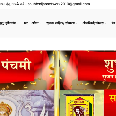
ापन हेतु सम्पर्क करें -
shubhsrijannetwork2019@gmail.com
द्दा/ दृष्टिकोण
घर – आँगन
सृजन/ साहित्य/ संस्मरण
ओजस्विनी/ओजस
रंग