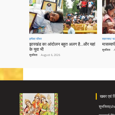
इम्पैक्ट फीचर
शहरनामा/ चल
झारखंड का आंदोलन बहुत अलग है…और यहां
मासव्यापी
के युवा भी
शुभजिता
-
शुभजिता
-
August 6, 2026
खबर एवं विज
शुभजिता(s