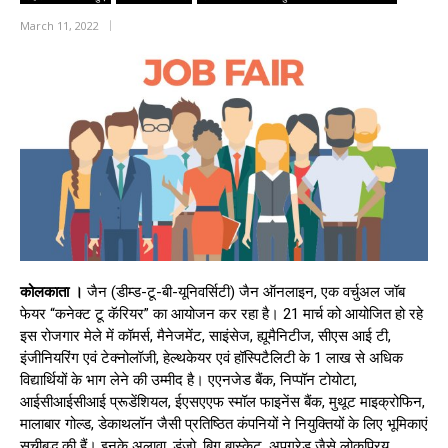
March 11, 2022
कोलकाता ।
जैन (डीम्ड-टू-बी-यूनिवर्सिटी) जैन ऑनलाइन, एक वर्चुअल जॉब
फेयर “कनेक्ट टू कॅरियर” का आयोजन कर रहा है। 21 मार्च को आयोजित हो रहे
इस रोजगार मेले में कॉमर्स, मैनेजमेंट, साइंसेज, ह्यूमैनिटीज, सीएस आई टी,
इंजीनियरिंग एवं टेक्नोलॉजी, हेल्थकेयर एवं हॉस्पिटैलिटी के 1 लाख से अधिक
विद्यार्थियों के भाग लेने की उम्मीद है। एएनजेड बैंक, निप्पॉन टोयोटा,
आईसीआईसीआई प्रूडेंशियल, ईएसएएफ स्मॉल फाइनेंस बैंक, मुथूट माइक्रोफिन,
मालाबार गोल्ड, डेकाथलॉन जैसी प्रतिष्ठित कंपनियों ने नियुक्तियों के लिए भूमिकाएं
सूचीबद्ध की हैं। इनके अलावा, डंज़ो, बिग बास्केट, अपग्रेड जैसे लोकप्रिय