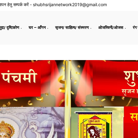
ापन हेतु सम्पर्क करें -
shubhsrijannetwork2019@gmail.com
द्दा/ दृष्टिकोण
घर – आँगन
सृजन/ साहित्य/ संस्मरण
ओजस्विनी/ओजस
रंग