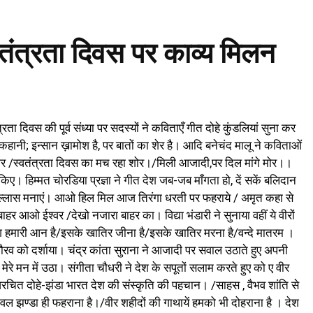
ा स्वतंत्रता दिवस पर काव्य मिलन
ा दिवस की पूर्व संध्या पर सदस्यों ने कविताएँ गीत दोहे कुंडलियां सुना कर
कहानी; इन्सान ख़ामोश है, पर बातों का शेर है। आदि बनेचंद मालू ने कविताओं
ार /स्वतंत्रता दिवस का मच रहा शोर।/मिली आजादी,पर दिल मांगे मोर।।
 किए। हिम्मत चोरडिया प्रज्ञा ने गीत देश जब-जब माँगता हो, दें सकें बलिदान
 उल्लास मनाएं। आओ हिल मिल आज तिरंगा धरती पर फहराये / अमृत कहा से
ाहर आओ ईश्वर /देखो नजारा बाहर का। विद्या भंडारी ने सुनाया वहीं ये वीरों
ेश हमारी आन है/इसके खातिर जीना है/इसके खातिर मरना है/वन्दे मातरम ।
व को दर्शाया। चंद्र कांता सुराना ने आजादी पर सवाल उठाते हुए अपनी
मेरे मन में उठा। संगीता चौधरी ने देश के सपूतों सलाम करते हुए को ए वीर
स्वरचित दोहे-झंडा भारत देश की संस्कृति की पहचान। /साहस , वैभव शांति से
वल झण्डा ही फहराना है।/वीर शहीदों की गाथायें हमको भी दोहराना है । देश