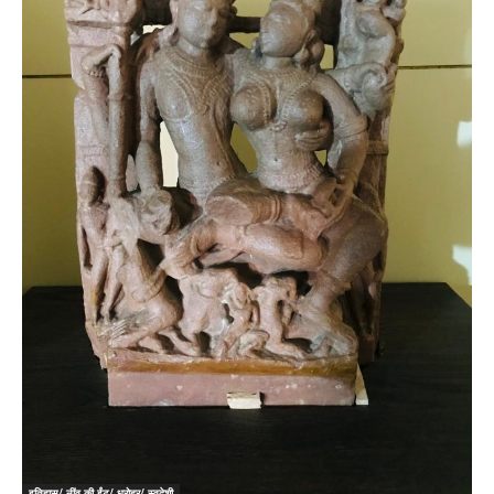
इतिहास/ नींव की ईंट/ धरोहर/ स्वदेशी