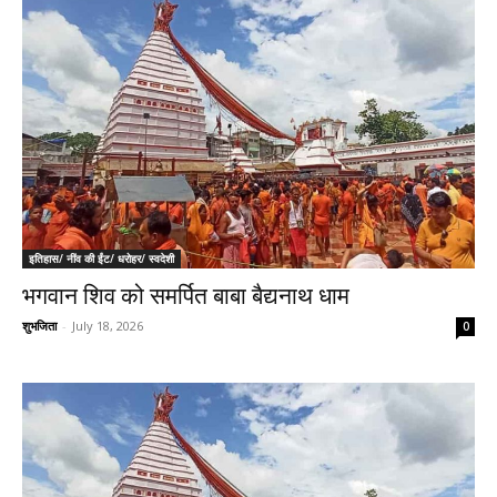
इतिहास/ नींव की ईंट/ धरोहर/ स्वदेशी
भगवान शिव को समर्पित बाबा बैद्यनाथ धाम
शुभजिता
-
July 18, 2026
0