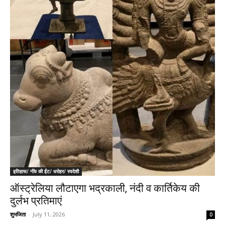
इतिहास/ नींव की ईंट/ धरोहर/ स्वदेशी
ऑस्ट्रेलिया लौटाएगा भद्रकाली, नंदी व कार्तिकेय की
दुर्लभ प्रतिमाएं
शुभजिता
-
July 11, 2026
0