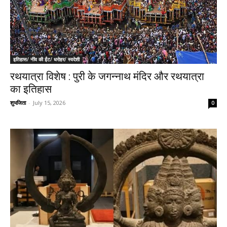
इतिहास/ नींव की ईंट/ धरोहर/ स्वदेशी
रथयात्रा विशेष : पुरी के जगन्नाथ मंदिर और रथयात्रा
का इतिहास
शुभजिता
-
July 15, 2026
0