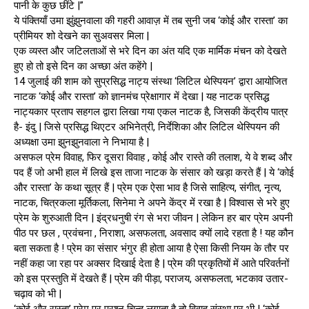
पानी के कुछ छींटे |”
ये पंक्तियाँ उमा झुंझुनवाला की गहरी आवाज़ में तब सुनी जब ‘कोई और रास्ता’ का
प्रीमियर शो देखने का सुअवसर मिला |
एक व्यस्त और जटिलताओं से भरे दिन का अंत यदि एक मार्मिक मंचन को देखते
हुए हो तो इसे दिन का अच्छा अंत कहेंगे |
14 जुलाई की शाम को सुप्रसिद्ध नाट्य संस्था ‘लिटिल थेस्पियन’ द्वारा आयोजित
नाटक ‘कोई और रास्ता’ को ज्ञानमंच प्रेक्षागार में देखा | यह नाटक प्रसिद्ध
नाट्यकार प्रताप सहगल द्वारा लिखा गया एकल नाटक है, जिसकी केंद्रीय पात्र
है- इंदु | जिसे प्रसिद्ध थिएटर अभिनेत्री, निर्देशिका और लिटिल थेस्पियन की
अध्यक्षा उमा झुनझुनवाला ने निभाया है |
असफल प्रेम विवाह, फिर दूसरा विवाह , कोई और रास्ते की तलाश, ये वे शब्द और
पद हैं जो अभी हाल में लिखे इस ताजा नाटक के संसार को खड़ा करते हैं | ये ‘कोई
और रास्ता’ के कथा सूत्र हैं | प्रेम एक ऐसा भाव है जिसे साहित्य, संगीत, नृत्य,
नाटक, चित्रकला मूर्तिकला, सिनेमा ने अपने केंद्र में रखा है | विश्वास से भरे हुए
प्रेम के शुरुआती दिन | इंद्रधनुषी रंग से भरा जीवन | लेकिन हर बार प्रेम अपनी
पीठ पर छल , प्रवंचना , निराशा, असफलता, अवसाद क्यों लादे रहता है ! यह कौन
बता सकता है ! प्रेम का संसार भंगुर ही होता आया है ऐसा किसी नियम के तौर पर
नहीं कहा जा रहा पर अक्सर दिखाई देता है | प्रेम की प्रकृतियों में आते परिवर्तनों
को इस प्रस्तुति में देखते हैं | प्रेम की पीड़ा, पराजय, असफलता, भटकाव उतार-
चढ़ाव को भी |
‘कोई और रास्ता’ प्रेम पर प्रश्न चिन्ह लगाता है तो विवाह संस्था पर भी | ‘कोई