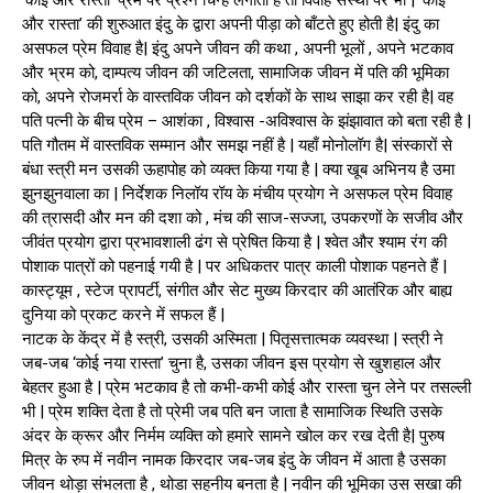
और रास्ता’ की शुरुआत इंदु के द्वारा अपनी पीड़ा को बाँटते हुए होती है| इंदु का
असफल प्रेम विवाह है| इंदु अपने जीवन की कथा , अपनी भूलों , अपने भटकाव
और भ्रम को, दाम्पत्य जीवन की जटिलता, सामाजिक जीवन में पति की भूमिका
को, अपने रोजमर्रा के वास्तविक जीवन को दर्शकों के साथ साझा कर रही है| वह
पति पत्नी के बीच प्रेम – आशंका , विश्वास -अविश्वास के झंझावात को बता रही है |
पति गौतम में वास्तविक सम्मान और समझ नहीं है | यहाँ मोनोलॉग है| संस्कारों से
बंधा स्त्री मन उसकी ऊहापोह को व्यक्त किया गया है | क्या खूब अभिनय है उमा
झुनझुनवाला का | निर्देशक निलॉय रॉय के मंचीय प्रयोग ने असफल प्रेम विवाह
की त्रासदी और मन की दशा को , मंच की साज-सज्जा, उपकरणों के सजीव और
जीवंत प्रयोग द्वारा प्रभावशाली ढंग से प्रेषित किया है | श्वेत और श्याम रंग की
पोशाक पात्रों को पहनाई गयी है | पर अधिकतर पात्र काली पोशाक पहनते हैं |
कास्ट्यूम , स्टेज प्रापर्टी, संगीत और सेट मुख्य किरदार की आतंरिक और बाह्य
दुनिया को प्रकट करने में सफल हैं |
नाटक के केंद्र में है स्त्री, उसकी अस्मिता | पितृसत्तात्मक व्यवस्था | स्त्री ने
जब-जब ‘कोई नया रास्ता’ चुना है, उसका जीवन इस प्रयोग से खुशहाल और
बेहतर हुआ है | प्रेम भटकाव है तो कभी-कभी कोई और रास्ता चुन लेने पर तसल्ली
भी | प्रेम शक्ति देता है तो प्रेमी जब पति बन जाता है सामाजिक स्थिति उसके
अंदर के क्रूर और निर्मम व्यक्ति को हमारे सामने खोल कर रख देती है| पुरुष
मित्र के रुप में नवीन नामक किरदार जब-जब इंदु के जीवन में आता है उसका
जीवन थोड़ा संभलता है , थोडा सहनीय बनता है | नवीन की भूमिका उस सखा की