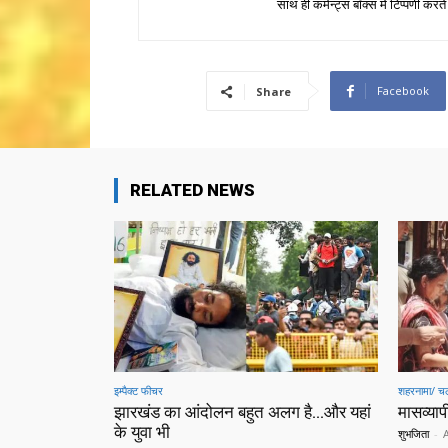
साथ ही कमेन्ट्स बॉक्स में टिप्पणी करते
Facebook
Share
RELATED NEWS
इम्पैक्ट फीचर
शहरनामा/ चल
झारखंड का आंदोलन बहुत अलग है…और यहां
मासव्यापी
के युवा भी
शुभजिता
-