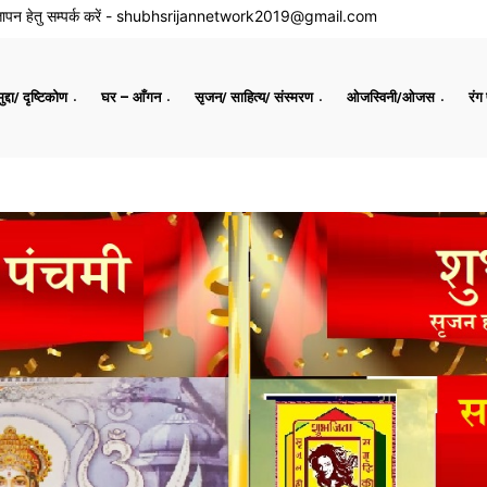
ापन हेतु सम्पर्क करें -
shubhsrijannetwork2019@gmail.com
द्दा/ दृष्टिकोण
घर – आँगन
सृजन/ साहित्य/ संस्मरण
ओजस्विनी/ओजस
रंग