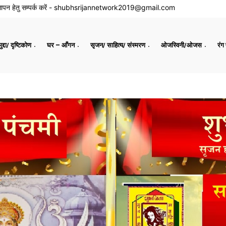
ापन हेतु सम्पर्क करें -
shubhsrijannetwork2019@gmail.com
द्दा/ दृष्टिकोण
घर – आँगन
सृजन/ साहित्य/ संस्मरण
ओजस्विनी/ओजस
रंग