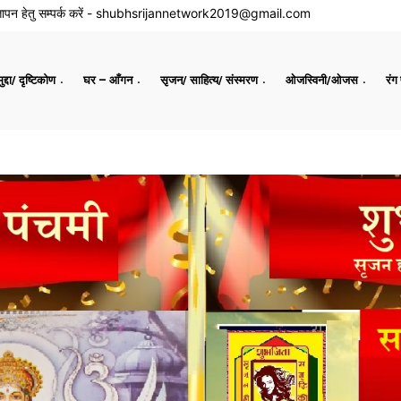
ापन हेतु सम्पर्क करें -
shubhsrijannetwork2019@gmail.com
द्दा/ दृष्टिकोण
घर – आँगन
सृजन/ साहित्य/ संस्मरण
ओजस्विनी/ओजस
रंग