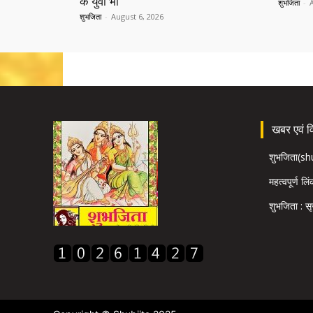
के युवा भी
शुभजिता
-
शुभजिता
-
August 6, 2026
खबर एवं विज
शुभजिता(s
महत्वपूर्ण लि
शुभजिता : सृ