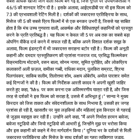
सबसे अधिक खोजी जाने वाली फिल्म बन गई है, जिसे गूगल पर उपयोगकर्ताओं ने
4.6/5 की शानदार रेटिंग दी है। इसके अलावा, आईएमडीबी पर भी इस फिल्म को
7.3 की प्रभावशाली रेटिंग मिली है। दर्शकों की जबरदस्त प्रतिक्रिया के साथ,
मिसेज जी 5 की सबसे प्रिय फिल्मों में से एक बनकर उभरी है, जिससे यह साबित
होता है कि मंच उच्च गुणवत्ता वाली, आकर्षक और विविधतापूर्ण कहानियों को प्रस्तुत
करने के प्रति प्रतिबद्ध है। यह फिल्म न केवल जी 5 पर अब तक का सबसे बड़ा
ओपनिंग वीकेंड दर्ज करने में सफल रही है, बल्कि अपने विशाल दर्शक समूह के
अलावा, फिल्म इंडस्ट्री में भी जबरदस्त सराहना बटोर रही है। फिल्म की अनूठी
कहानी और दमदार प्रस्तुतिकरण की प्रशंसा गजराज राव, प्रसिद्ध फिल्ममेकर
विक्रमादित्य मोटवाने, वसन बाला, सोनम नायर, सुमित पुरोहित, और लोकप्रिय
कलाकारों अली फ़ज़ल, वामीका गब्बी, राधिका मदान, पुलकित सम्राट, श्रिया
पिलगांवकर, साकिब सलीम, तिलोत्तमा शोम, अक्षय ओबेरॉय, अमोल पाराशर समेत
कई दिग्गजों ने की है। फिल्म की निर्देशक आरती कादव ने अपनी खुशी जाहिर
करते हुए कहा, “Mrs. पर काम करना एक अविस्मरणीय यात्रा रही है, और जिस
तरह से दर्शकों ने इस फिल्म को सराहा है, उससे मैं अभिभूत हूं।” सान्या ने मुख्य
किरदार को जिस ताकत और संवेदनशीलता के साथ निभाया है, उसकी हर जगह
प्रशंसा हो रही है, खासतौर पर युवा लड़कियां और महिलाएं इस किरदार से गहराई
से जुड़ाव महसूस कर रही हैं। उन्होंने आगे कहा, “मैं अपने निर्माता हरमन बावेजा,
बावेजा स्टूडियो और जियो स्टूडियो की आभारी हूं, जिन्होंने मुझ पर भरोसा किया
और इस कहानी को कहने में मेरा मार्गदर्शन किया।” दुनिया भर के दर्शकों से मिली
जबरदस्त प्रतिक्रिया और मिसेज के साथ दर्शकों का गहरा व्यक्तिगत जुड़ाव,