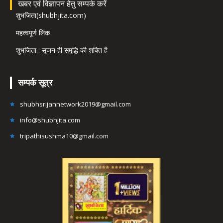
खबर एवं विज्ञापन हेतु सम्पर्क करें
शुभजिता(shubhjita.com)
महत्वपूर्ण लिंक
शुभजिता : सृजन ही समृद्धि की शक्ति है
सम्पर्क सूत्र
shubhsrijannetwork2019@gmail.com
info@shubhjita.com
tripathisushma10@gmail.com